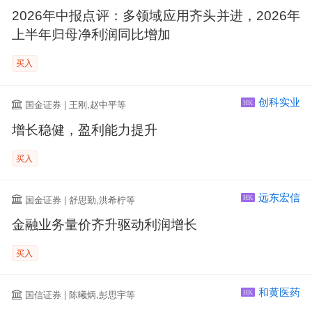
2026年中报点评：多领域应用齐头并进，2026年
上半年归母净利润同比增加
买入
创科实业
国金证券 | 王刚,赵中平等
HK
增长稳健，盈利能力提升
买入
远东宏信
国金证券 | 舒思勤,洪希柠等
HK
金融业务量价齐升驱动利润增长
买入
和黄医药
国信证券 | 陈曦炳,彭思宇等
HK