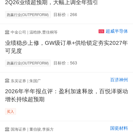
2Q26业绩超预期，大幅上调全年指引
目标价：266
跑赢行业(OUTPERFORM)
超威半导体
中金公司 | 温晗静,曹佳桐等
US
业绩稳步上修，GW级订单+供给锁定夯实2027年
可见度
目标价：563
跑赢行业(OUTPERFORM)
百济神州
东吴证券 | 朱国广
2026年半年报点评：盈利加速释放，百悦泽驱动
增长持续超预期
买入
国瓷材料
国海证券 | 董伯骏,李振方