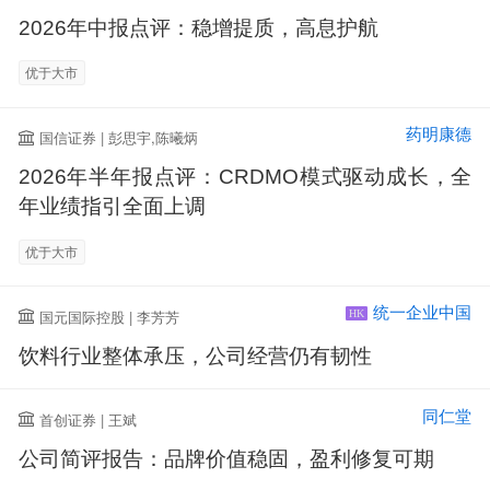
2026年中报点评：稳增提质，高息护航
优于大市
药明康德
国信证券 | 彭思宇,陈曦炳
2026年半年报点评：CRDMO模式驱动成长，全
年业绩指引全面上调
优于大市
统一企业中国
国元国际控股 | 李芳芳
HK
饮料行业整体承压，公司经营仍有韧性
同仁堂
首创证券 | 王斌
公司简评报告：品牌价值稳固，盈利修复可期