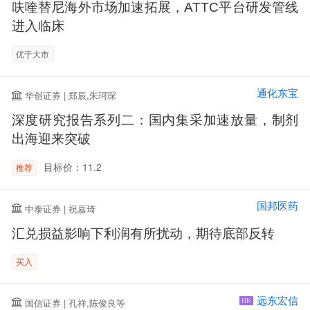
呋喹替尼海外市场加速拓展，ATTC平台研发管线
进入临床
优于大市
通化东宝
华创证券 | 郑辰,朱珂琛
深度研究报告系列二：国内集采加速放量，制剂
出海迎来突破
目标价：11.2
推荐
国邦医药
中泰证券 | 祝嘉琦
汇兑损益影响下利润有所扰动，期待底部反转
买入
远东宏信
国信证券 | 孔祥,陈俊良等
HK