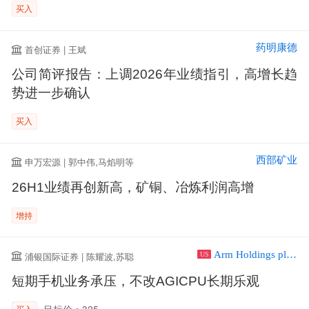
买入
药明康德
首创证券 | 王斌
公司简评报告：上调2026年业绩指引，高增长趋
势进一步确认
买入
西部矿业
申万宏源 | 郭中伟,马焰明等
26H1业绩再创新高，矿铜、冶炼利润高增
增持
Arm Holdings plc ADR
浦银国际证券 | 陈耀波,苏聪
US
短期手机业务承压，不改AGICPU长期乐观
目标价：325
买入