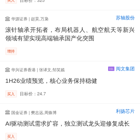
苏轴股份
华源证券 | 赵昊,万枭
滚针轴承开拓者，布局机器人、航空航天等新兴
领域有望实现高端轴承国产化突围
增持
阅文集团
华兴证券香港 | 张译文,邹笑嫣
HK
1H26业绩预览，核心业务保持稳健
目标价：24.7
买入
利扬芯片
国金证券 | 樊志远,周焕博
AI驱动测试需求扩容，独立测试龙头迎修复成长
买入