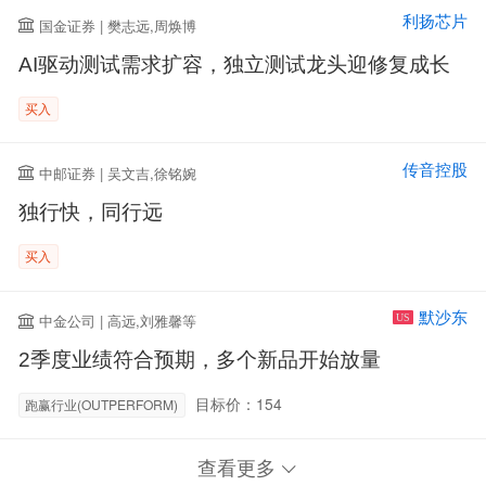
利扬芯片
国金证券 | 樊志远,周焕博
AI驱动测试需求扩容，独立测试龙头迎修复成长
买入
传音控股
中邮证券 | 吴文吉,徐铭婉
独行快，同行远
买入
默沙东
中金公司 | 高远,刘雅馨等
US
2季度业绩符合预期，多个新品开始放量
目标价：154
跑赢行业(OUTPERFORM)
查看更多