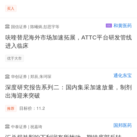
买入
和黄医药
国信证券 | 陈曦炳,彭思宇等
HK
呋喹替尼海外市场加速拓展，ATTC平台研发管线
进入临床
优于大市
通化东宝
华创证券 | 郑辰,朱珂琛
深度研究报告系列二：国内集采加速放量，制剂
出海迎来突破
目标价：11.2
推荐
国邦医药
中泰证券 | 祝嘉琦