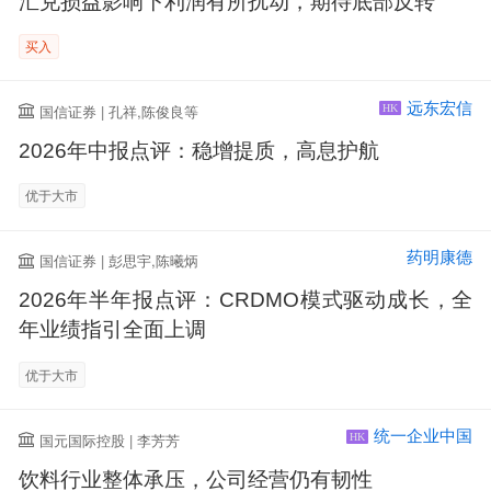
汇兑损益影响下利润有所扰动，期待底部反转
买入
远东宏信
国信证券 | 孔祥,陈俊良等
HK
2026年中报点评：稳增提质，高息护航
优于大市
药明康德
国信证券 | 彭思宇,陈曦炳
2026年半年报点评：CRDMO模式驱动成长，全
年业绩指引全面上调
优于大市
统一企业中国
国元国际控股 | 李芳芳
HK
饮料行业整体承压，公司经营仍有韧性