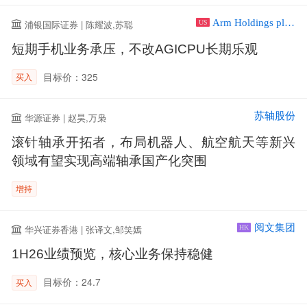
Arm Holdings plc ADR
浦银国际证券 | 陈耀波,苏聪
US
短期手机业务承压，不改AGICPU长期乐观
目标价：325
买入
苏轴股份
华源证券 | 赵昊,万枭
滚针轴承开拓者，布局机器人、航空航天等新兴
领域有望实现高端轴承国产化突围
增持
阅文集团
华兴证券香港 | 张译文,邹笑嫣
HK
1H26业绩预览，核心业务保持稳健
目标价：24.7
买入