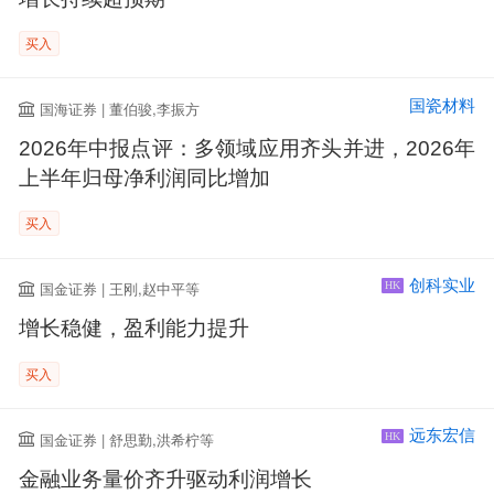
买入
国瓷材料
国海证券 | 董伯骏,李振方
2026年中报点评：多领域应用齐头并进，2026年
上半年归母净利润同比增加
买入
创科实业
国金证券 | 王刚,赵中平等
HK
增长稳健，盈利能力提升
买入
远东宏信
国金证券 | 舒思勤,洪希柠等
HK
金融业务量价齐升驱动利润增长