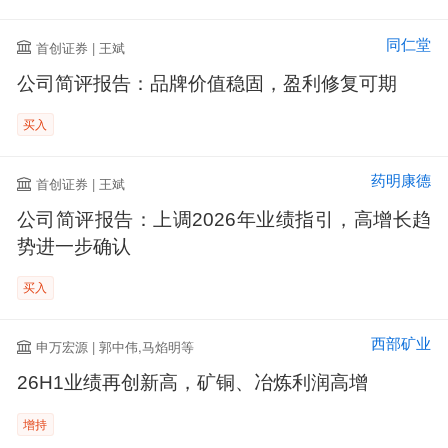
同仁堂
首创证券 | 王斌
公司简评报告：品牌价值稳固，盈利修复可期
买入
药明康德
首创证券 | 王斌
公司简评报告：上调2026年业绩指引，高增长趋
势进一步确认
买入
西部矿业
申万宏源 | 郭中伟,马焰明等
26H1业绩再创新高，矿铜、冶炼利润高增
增持