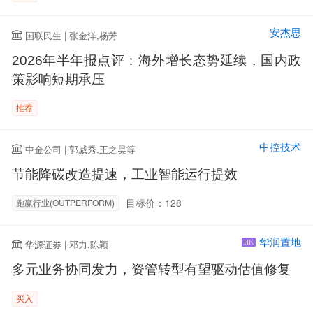
安杰思
国联民生 | 张金洋,杨芳
2026年半年报点评：海外增长态势延续，国内政
策影响短期承压
推荐
中控技术
中金公司 | 郭威秀,王之昊等
节能降碳改造提速，工业智能运行提效
目标价：128
跑赢行业(OUTPERFORM)
华润置地
华源证券 | 邓力,陈颖
HK
多元业务协同发力，资管转型有望驱动估值修复
买入