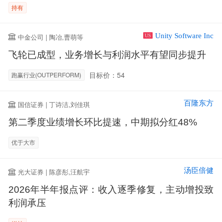
持有
Unity Software Inc
中金公司 | 陶冶,曹萌等
US
飞轮已成型，业务增长与利润水平有望同步提升
目标价：54
跑赢行业(OUTPERFORM)
百隆东方
国信证券 | 丁诗洁,刘佳琪
第二季度业绩增长环比提速，中期拟分红48%
优于大市
汤臣倍健
光大证券 | 陈彦彤,汪航宇
2026年半年报点评：收入逐季修复，主动增投致
利润承压