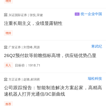
增持
统一企业中国
兴证国际证券 | 张悦,宋健
HK
注重长期主义，业绩显露韧性
增持
寒武纪
广发证券 | 刘雪峰,周源
26Q2预付款等前瞻指标高增，供应链优势凸显
目标价：1918.71
买入
瑞松科技
方正证券 | 赵璐,郝润祺
公司跟踪报告：智能制造解决方案起家，高精高
速机器人打开光通信/3C新曲线
推荐