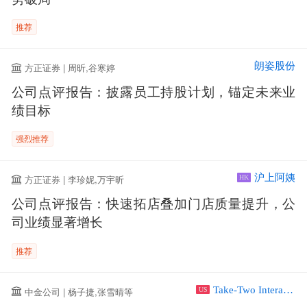
推荐
朗姿股份
方正证券 | 周昕,谷寒婷
公司点评报告：披露员工持股计划，锚定未来业
绩目标
强烈推荐
沪上阿姨
方正证券 | 李珍妮,万宇昕
HK
公司点评报告：快速拓店叠加门店质量提升，公
司业绩显著增长
推荐
Take-Two Interactive Software Inc
中金公司 | 杨子捷,张雪晴等
US