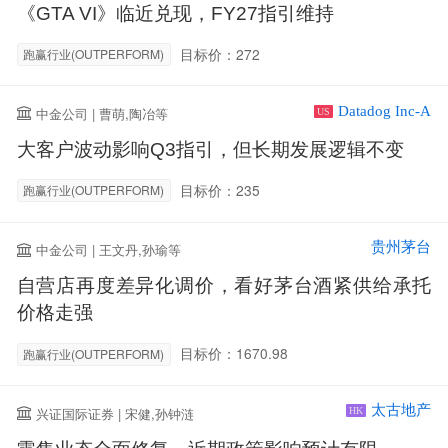
《GTA VI》临近兑现，FY27指引维持
目标价：272
跑赢行业(OUTPERFORM)
Datadog Inc-A
中金公司 | 曹萌,陶冶等
US
大客户波动影响Q3指引，但长期发展逻辑不变
目标价：235
跑赢行业(OUTPERFORM)
贵州茅台
中金公司 | 王文丹,孙瑜等
自营店再度差异化调价，看好茅台酒紧供给承托
价格走强
目标价：1670.98
跑赢行业(OUTPERFORM)
太古地产
兴证国际证券 | 宋健,孙钟涟
HK