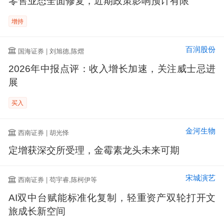
零售业态全面修复，近期政策影响预计有限
增持
百润股份
国海证券 | 刘旭德,陈熠
2026年中报点评：收入增长加速，关注威士忌进
展
买入
金河生物
西南证券 | 胡光怿
定增获深交所受理，金霉素龙头未来可期
宋城演艺
西南证券 | 苟宇睿,陈柯伊等
AI双中台赋能标准化复制，轻重资产双轮打开文
旅成长新空间