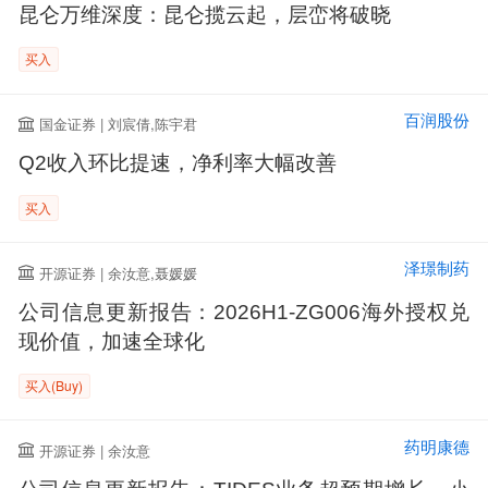
昆仑万维深度：昆仑揽云起，层峦将破晓
买入
百润股份
国金证券 | 刘宸倩,陈宇君
Q2收入环比提速，净利率大幅改善
买入
泽璟制药
开源证券 | 余汝意,聂媛媛
公司信息更新报告：2026H1-ZG006海外授权兑
现价值，加速全球化
买入(Buy)
药明康德
开源证券 | 余汝意