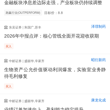
金融板块净息差边际走强，产业板块仍持续调整
目标价：8.8
跑赢行业(OUTPERFORM)
泽璟制药
东吴证券 | 朱国广,苏丰
2026年中报点评：核心管线全面开花迎收获期
买入
昭衍新药
中邮证券 | 盛丽华,辛家齐
生物资产公允价值驱动利润爆发，实验室业务静
待毛利修复
买入
康龙化成
中邮证券 | 盛丽华,辛家齐
业绩订单加速向上，盈利能力稳定提升