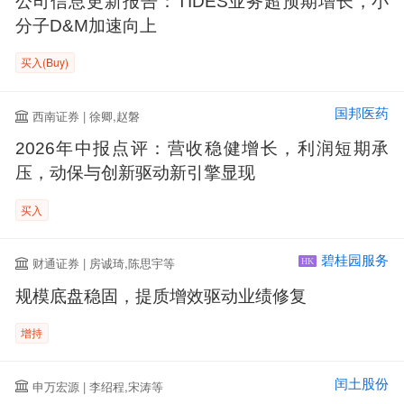
公司信息更新报告：TIDES业务超预期增长，小
分子D&M加速向上
买入(Buy)
国邦医药
西南证券 | 徐卿,赵磐
2026年中报点评：营收稳健增长，利润短期承
压，动保与创新驱动新引擎显现
买入
碧桂园服务
财通证券 | 房诚琦,陈思宇等
HK
规模底盘稳固，提质增效驱动业绩修复
增持
闰土股份
申万宏源 | 李绍程,宋涛等