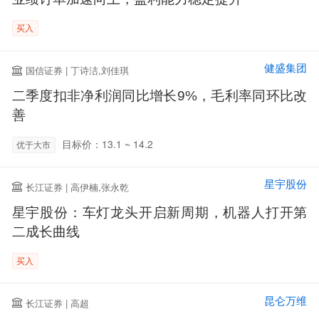
买入
健盛集团
国信证券 | 丁诗洁,刘佳琪
二季度扣非净利润同比增长9%，毛利率同环比改
善
目标价：13.1 ~ 14.2
优于大市
星宇股份
长江证券 | 高伊楠,张永乾
星宇股份：车灯龙头开启新周期，机器人打开第
二成长曲线
买入
昆仑万维
长江证券 | 高超