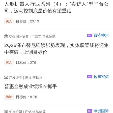
人形机器人行业系列（4）：“卖铲人”型平台公
司，运动控制底层价值有望重估
目标价：23.13
买入
百济神州
交银国际证券 | 丁政宁,诸葛乐懿
HK
2Q26泽布替尼延续强势表现，实体瘤管线将迎集
中突破，上调目标价
目标价：276
买入
远东宏信
广发证券 | 陈福,李怡华
HK
普惠金融成业绩增长抓手
目标价：8.75
增持
申洲国际
中金公司 | 庄铭楷,陈婕等
HK