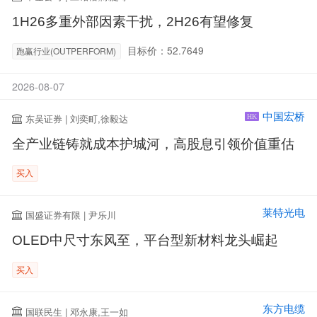
1H26多重外部因素干扰，2H26有望修复
目标价：52.7649
跑赢行业(OUTPERFORM)
2026-08-07
中国宏桥
东吴证券 | 刘奕町,徐毅达
HK
全产业链铸就成本护城河，高股息引领价值重估
买入
莱特光电
国盛证券有限 | 尹乐川
OLED中尺寸东风至，平台型新材料龙头崛起
买入
东方电缆
国联民生 | 邓永康,王一如