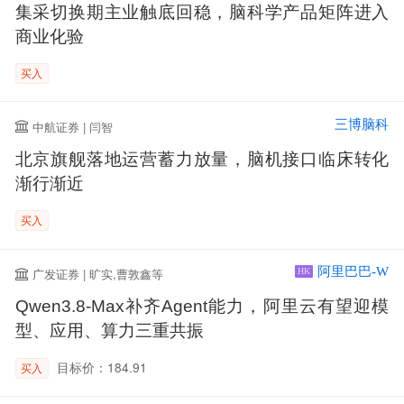
集采切换期主业触底回稳，脑科学产品矩阵进入
商业化验
买入
三博脑科
中航证券 | 闫智
北京旗舰落地运营蓄力放量，脑机接口临床转化
渐行渐近
买入
阿里巴巴-W
广发证券 | 旷实,曹敦鑫等
HK
Qwen3.8-Max补齐Agent能力，阿里云有望迎模
型、应用、算力三重共振
目标价：184.91
买入