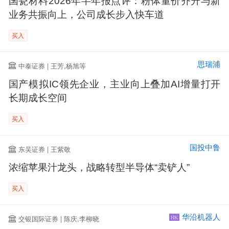
国瓷材料2026年半年报点评：粉体量价齐升与新
业务共振向上，公司成长步入快车道
买入
思瑞浦
中泰证券 | 王芳,杨旭等
国产模拟IC领先企业，主业向上叠加AI增量打开
长期成长空间
买入
国投中鲁
东吴证券 | 王紫敬
浓缩苹果汁龙头，战略转型半导体“卖铲人”
买入
华沿机器人
交银国际证券 | 陈庆,李柳晓
HK