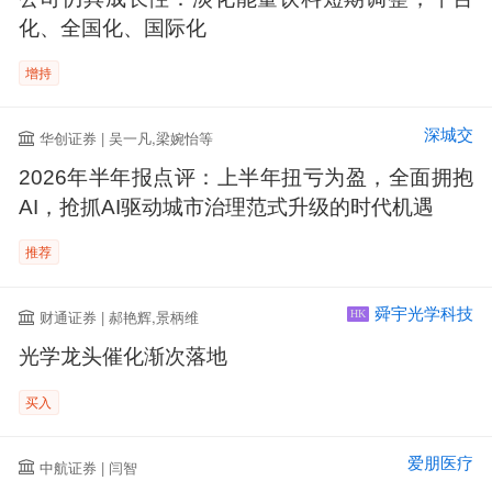
化、全国化、国际化
增持
深城交
华创证券 | 吴一凡,梁婉怡等
2026年半年报点评：上半年扭亏为盈，全面拥抱
AI，抢抓AI驱动城市治理范式升级的时代机遇
推荐
舜宇光学科技
财通证券 | 郝艳辉,景柄维
HK
光学龙头催化渐次落地
买入
爱朋医疗
中航证券 | 闫智