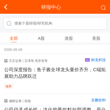
研报中心
全部
A股
港股
美股
2026-08-08
鲟龙科技
方正证券 | 王泽华,毛学东等
HK
公司深度报告：鱼子酱全球龙头量价齐升，C端拓
展助力品牌跃迁
推荐
东鹏饮料
湘财证券 | 张弛
公司仍具成长性：淡化能量饮料短期调整，平台