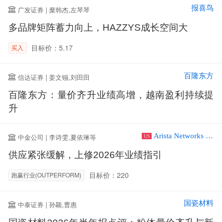
报喜鸟
广发证券 | 糜韩杰,左琴琴
多品牌矩阵蓄力向上，HAZZYS成长空间大
目标价：5.17
买入
百隆东方
信达证券 | 姜文镪,刘田田
百隆东方：量价齐升业绩高增，越南盈利持续提
升
Arista Networks Inc
中金公司 | 李诗雯,夏依琳等
US
供应紧张缓解，上修2026年业绩指引
目标价：220
跑赢行业(OUTPERFORM)
国瓷材料
中泰证券 | 孙颖,曹惠