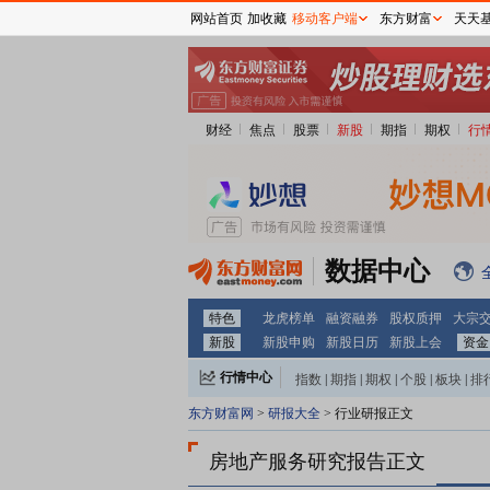
网站首页
加收藏
移动客户端
东方财富
天天
财经
焦点
股票
新股
期指
期权
行
数据中心
特色
龙虎榜单
融资融券
股权质押
大宗
新股
新股申购
新股日历
新股上会
资金
行情中心
指数
|
期指
|
期权
|
个股
|
板块
|
排
东方财富网
>
研报大全
> 行业研报正文
房地产服务研究报告正文