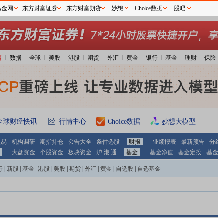
基金网
东方财富证券
东方财富期货
妙想
Choice数据
股吧
情
数据
全球
美股
港股
期货
外汇
黄金
银行
基金
理财
保险
全球财经快讯
行情中心
Choice数据
妙想大模型
交易
机构调研
期指持仓
公告大全
条件选股
财报
业绩报表
最新预告
分
大盘资金
个股资金
板块资金
沪 港 通
基金
基金净值
基金定投
基金
行
|
新股
|
基金
|
港股
|
美股
|
期货
|
外汇
|
黄金
|
自选股
|
自选基金