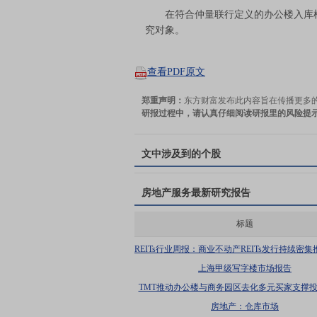
在符合仲量联行定义的办公楼入库样
究对象。
查看PDF原文
郑重声明：
东方财富发布此内容旨在传播更多
研报过程中，请认真仔细阅读研报里的风险提
文中涉及到的个股
房地产服务
最新研究报告
标题
REITs行业周报：商业不动产REITs发行持续密
房板块涨幅较大
上海甲级写字楼市场报告
TMT推动办公楼与商务园区去化多元买家支撑
跃度
房地产：仓库市场