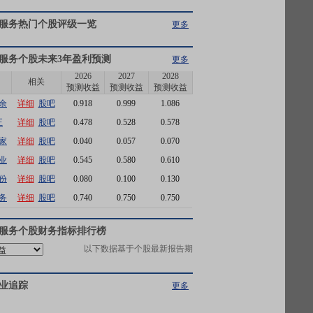
服务
热门个股评级一览
更多
服务
个股未来3年盈利预测
更多
2026
2027
2028
相关
预测收益
预测收益
预测收益
余
详细
股吧
0.918
0.999
1.086
正
详细
股吧
0.478
0.528
0.578
家
详细
股吧
0.040
0.057
0.070
业
详细
股吧
0.545
0.580
0.610
份
详细
股吧
0.080
0.100
0.130
务
详细
股吧
0.740
0.750
0.750
服务
个股财务指标排行榜
以下数据基于个股最新报告期
业追踪
更多