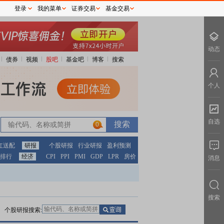
登录
我的菜单
证券交易
基金交易
动态
债券
视频
股吧
基金吧
博客
搜索
个人
自选
0
0
红送配
研报
个股研报
行业研报
盈利预测
排行
经济
CPI
PPI
PMI
GDP
LPR
房价
消息
搜索
个股研报搜索: