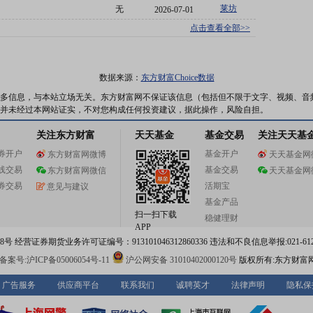
莱坊
无
2026-07-01
点击查看全部>>
数据来源：
东方财富Choice数据
多信息，与本站立场无关。东方财富网不保证该信息（包括但不限于文字、视频、音
并未经过本网站证实，不对您构成任何投资建议，据此操作，风险自担。
关注东方财富
天天基金
基金交易
关注天天基
券开户
基金开户
东方财富网微博
天天基金网
线交易
基金交易
东方财富网微信
天天基金网
券交易
活期宝
意见与建议
基金产品
扫一扫下载
稳健理财
APP
 经营证券期货业务许可证编号：913101046312860336 违法和不良信息举报:021-612
案号:沪ICP备05006054号-11
沪公网安备 31010402000120号
版权所有:东方财富
广告服务
供应商平台
联系我们
诚聘英才
法律声明
隐私保