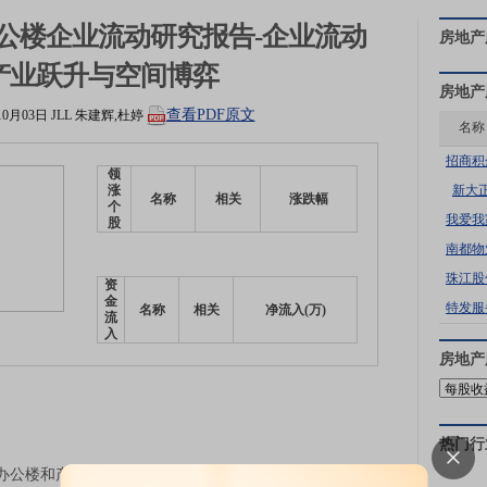
办公楼企业流动研究报告-企业流动
房地产
产业跃升与空间博弈
房地产
查看PDF原文
10月03日
JLL
朱建辉,杜婷
名称
招商积
领
新大
涨
名称
相关
涨跌幅
个
我爱我
股
南都物
珠江股
资
金
特发服
名称
相关
净流入(万)
流
入
房地产
热门行
楼和产业办公楼样本，且交付时间不晚于2025年6