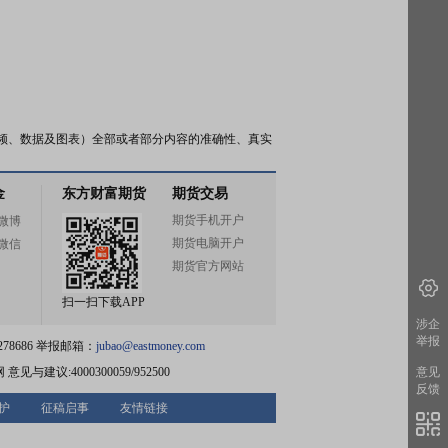
频、数据及图表）全部或者部分内容的准确性、真实
金
东方财富期货
期货交易
期货手机开户
微博
期货电脑开户
微信
期货官方网站
扫一扫下载APP
涉企
举报
78686 举报邮箱：
jubao@eastmoney.com
意见
网
意见与建议:4000300059/952500
反馈
护
征稿启事
友情链接