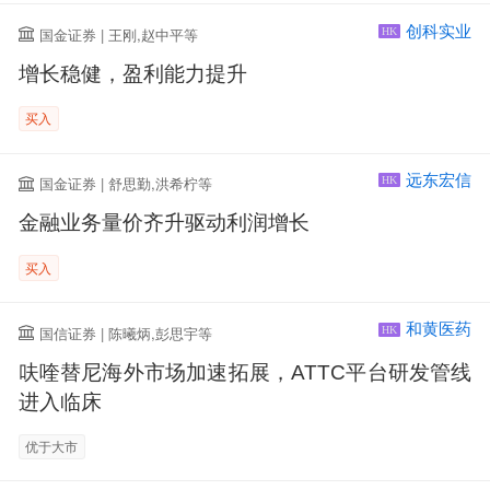
创科实业
国金证券 | 王刚,赵中平等
HK
增长稳健，盈利能力提升
买入
远东宏信
国金证券 | 舒思勤,洪希柠等
HK
金融业务量价齐升驱动利润增长
买入
和黄医药
国信证券 | 陈曦炳,彭思宇等
HK
呋喹替尼海外市场加速拓展，ATTC平台研发管线
进入临床
优于大市