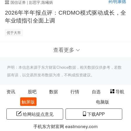
药明康德
国信证券 | 彭思宇,陈曦炳
2026年半年报点评：CRDMO模式驱动成长，全
年业绩指引全面上调
优于大市
查看更多
声明：本信息来源于东方财富Choice数据，相关数据仅供参考，若数
据有误，以交易所发布数据为准，不构成投资建议。
资讯
股吧
数据
行情
自选
导航
触屏版
电脑版
给网站提点意见
下载APP
手机东方财富网 eastmoney.com