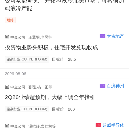
公司动态研究：开拓AI液冷北美市场，可转债加
码液冷产能
增持
太古地产
中金公司 | 王翼羽,李昊等
HK
投资物业势头积极，住宅开发兑现收成
目标价：28.5
跑赢行业(OUTPERFORM)
2026-08-06
百济神州
中金公司 | 张琎,杨一正等
HK
2Q26业绩超预期，大幅上调全年指引
目标价：266
跑赢行业(OUTPERFORM)
超威半导体
中金公司 | 温晗静,曹佳桐等
US