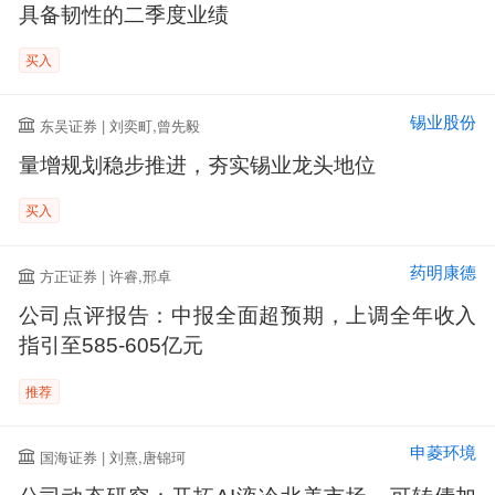
具备韧性的二季度业绩
买入
锡业股份
东吴证券 | 刘奕町,曾先毅
量增规划稳步推进，夯实锡业龙头地位
买入
药明康德
方正证券 | 许睿,邢卓
公司点评报告：中报全面超预期，上调全年收入
指引至585-605亿元
推荐
申菱环境
国海证券 | 刘熹,唐锦珂