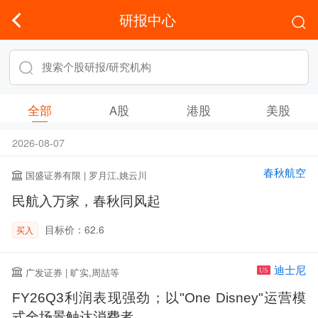
研报中心
全部
A股
港股
美股
2026-08-07
春秋航空
国盛证券有限 | 罗月江,姚云川
民航入万家，春秋同风起
目标价：62.6
买入
迪士尼
广发证券 | 旷实,周喆等
US
FY26Q3利润表现强劲；以"One Disney"运营模
式全场景触达消费者