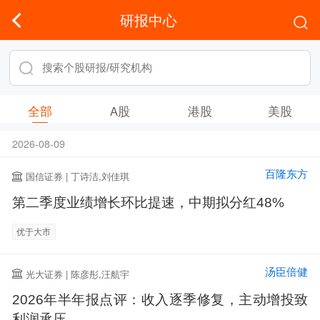
研报中心
全部
A股
港股
美股
2026-08-09
百隆东方
国信证券 | 丁诗洁,刘佳琪
第二季度业绩增长环比提速，中期拟分红48%
优于大市
汤臣倍健
光大证券 | 陈彦彤,汪航宇
2026年半年报点评：收入逐季修复，主动增投致
利润承压