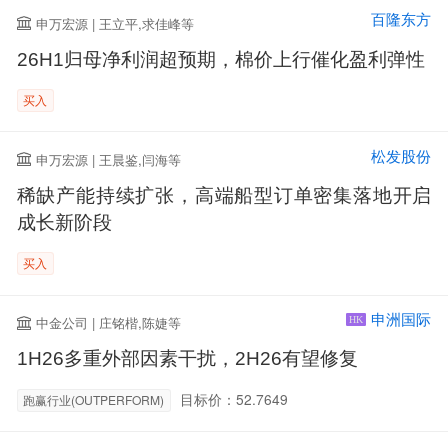
百隆东方
申万宏源 | 王立平,求佳峰等
26H1归母净利润超预期，棉价上行催化盈利弹性
买入
松发股份
申万宏源 | 王晨鉴,闫海等
稀缺产能持续扩张，高端船型订单密集落地开启
成长新阶段
买入
申洲国际
中金公司 | 庄铭楷,陈婕等
HK
1H26多重外部因素干扰，2H26有望修复
目标价：52.7649
跑赢行业(OUTPERFORM)