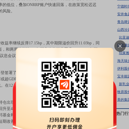
的低位，叠加ONRRP账户快速回落，在政策宽松迟迟
宁德时
的风险。
安井食
青岛啤
山西汾
比亚
继续反弹17.15bp，其中期限溢价回升11.03bp，同
药明康
面，和两周前相比，2年期美债收益率回升8.0bp，30年期
珀莱
1月议息会议前，GDP数据的改善推动市场继续修正对于经
海天味
伊利股
登签署了短期支出法案，将联邦资金截止日期延长至3月
宝丰能
或超GDP的9%。1月中旬美债发行久期降低，2年594.6亿
新乳
美元。在12月赤字1293.6亿美元的带动下，12个月累计赤字
牧原股
美的集
出现小幅回升，截止1月23日投机者、杠杆基金、资
升至416.3万手，显示出利率市场空头短期不再撤离、
热门行
基金利率期货市场的净空头持仓继续减持至5.57万手，
价短期改善。