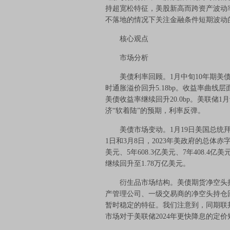
持超宽松特征，美股新高而跨资产波动率
不落地的情况下关注金融条件短期波动
核心观点
市场分析
美债利率回顾。1月中旬10年期美债收益率
时通胀溢价回升5.18bp。收益率曲线层
美债收益率继续回升20.0bp。美联储
济“软着陆”的预期，利率反弹。
美债市场变动。1月19日美国总统拜
1日和3月8日，2023年美政府的总体赤字
美元、5年608.3亿美元、7年408.4亿
继续回升至1.78万亿美元。
衍生品市场结构。美债期货净空头持仓
产管理公司、一级交易商的净空头持仓回
暂时稳定的特征。我们注意到，同期联邦
市场对于美联储2024年更快降息的定