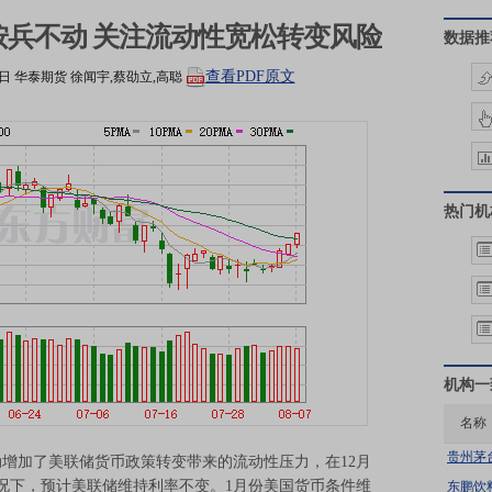
兵不动 关注流动性宽松转变风险
数据推
查看PDF原文
0日
华泰期货
徐闻宇,蔡劭立,高聪
热门机
机构一
名称
贵州茅
加了美联储货币政策转变带来的流动性压力，在12月
况下，预计美联储维持利率不变。1月份美国货币条件维
东鹏饮