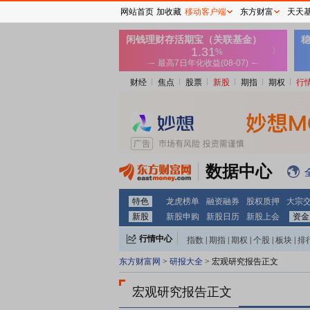
网站首页
加收藏
移动客户端
东方财富
天天
财经
焦点
股票
新股
期指
期权
行
数据中心
特色
龙虎榜单
融资融券
股权质押
大宗
新股
新股申购
新股日历
新股上会
资金
行情中心
指数
|
期指
|
期权
|
个股
|
板块
|
排
东方财富网
>
研报大全
> 宏观研究报告正文
宏观研究报告正文