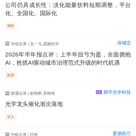
公司仍具成长性：淡化能量饮料短期调整，平台
化、全国化、国际化
增持
深城交
华创证券 | 吴一凡,梁婉怡等
2026年半年报点评：上半年扭亏为盈，全面拥抱
AI，抢抓AI驱动城市治理范式升级的时代机遇
推荐
舜宇光学科技
财通证券 | 郝艳辉,景柄维
HK
光学龙头催化渐次落地
买入
爱朋医疗
中航证券 | 闫智