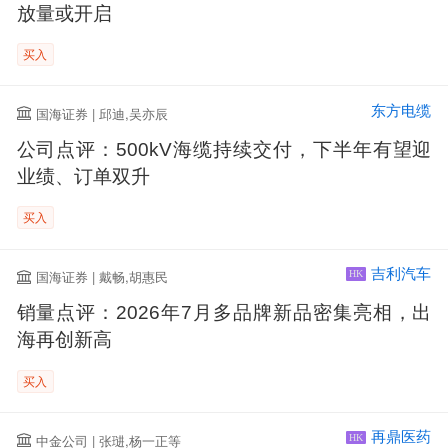
放量或开启
买入
东方电缆
国海证券 | 邱迪,吴亦辰
公司点评：500kV海缆持续交付，下半年有望迎
业绩、订单双升
买入
吉利汽车
国海证券 | 戴畅,胡惠民
HK
销量点评：2026年7月多品牌新品密集亮相，出
海再创新高
买入
再鼎医药
中金公司 | 张琎,杨一正等
HK