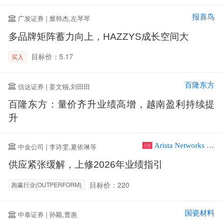
报喜鸟
广发证券 | 糜韩杰,左琴琴
多品牌矩阵蓄力向上，HAZZYS成长空间大
目标价：5.17
买入
百隆东方
信达证券 | 姜文镪,刘田田
百隆东方：量价齐升业绩高增，越南盈利持续提
升
Arista Networks Inc
中金公司 | 李诗雯,夏依琳等
US
供应紧张缓解，上修2026年业绩指引
目标价：220
跑赢行业(OUTPERFORM)
国瓷材料
中泰证券 | 孙颖,曹惠