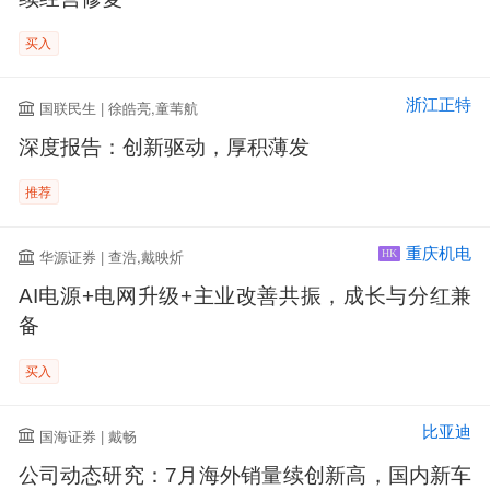
买入
浙江正特
国联民生 | 徐皓亮,童苇航
深度报告：创新驱动，厚积薄发
推荐
重庆机电
华源证券 | 查浩,戴映炘
HK
AI电源+电网升级+主业改善共振，成长与分红兼
备
买入
比亚迪
国海证券 | 戴畅
公司动态研究：7月海外销量续创新高，国内新车