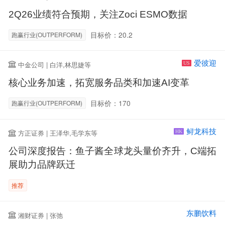
2Q26业绩符合预期，关注Zoci ESMO数据
目标价：20.2
跑赢行业(OUTPERFORM)
爱彼迎
中金公司 | 白洋,林思婕等
US
核心业务加速，拓宽服务品类和加速AI变革
目标价：170
跑赢行业(OUTPERFORM)
鲟龙科技
方正证券 | 王泽华,毛学东等
HK
公司深度报告：鱼子酱全球龙头量价齐升，C端拓
展助力品牌跃迁
推荐
东鹏饮料
湘财证券 | 张弛