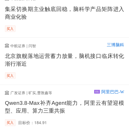
集采切换期主业触底回稳，脑科学产品矩阵进入
商业化验
买入
三博脑科
中航证券 | 闫智
北京旗舰落地运营蓄力放量，脑机接口临床转化
渐行渐近
买入
阿里巴巴-W
广发证券 | 旷实,曹敦鑫等
HK
Qwen3.8-Max补齐Agent能力，阿里云有望迎模
型、应用、算力三重共振
目标价：184.91
买入