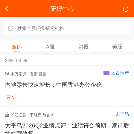
研报中心
全部
A股
港股
美股
2026-08-08
太古地产
申万宏源 | 袁豪,曹曼
HK
内地零售快速增长，中国香港办公企稳
买入
太平鸟
长江证券 | 于旭辉,魏杏梓
太平鸟2026Q2业绩点评：业绩符合预期，期待后
续经营修复