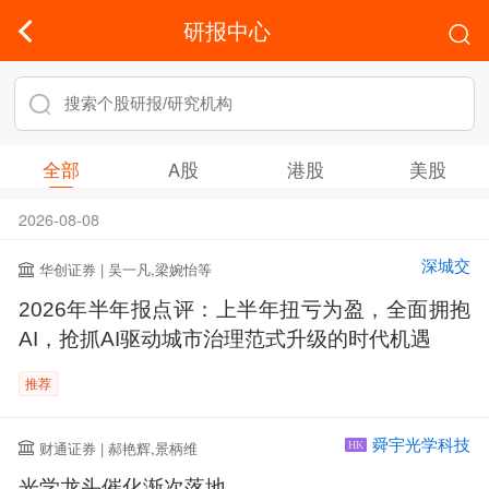
研报中心
全部
A股
港股
美股
2026-08-08
深城交
华创证券 | 吴一凡,梁婉怡等
2026年半年报点评：上半年扭亏为盈，全面拥抱
AI，抢抓AI驱动城市治理范式升级的时代机遇
推荐
舜宇光学科技
财通证券 | 郝艳辉,景柄维
HK
光学龙头催化渐次落地