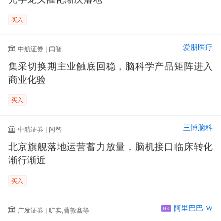
买入
爱朋医疗
中航证券 | 闫智
集采切换期主业触底回稳，脑科学产品矩阵进入
商业化验
买入
三博脑科
中航证券 | 闫智
北京旗舰落地运营蓄力放量，脑机接口临床转化
渐行渐近
买入
阿里巴巴-W
广发证券 | 旷实,曹敦鑫等
HK