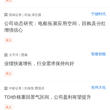
宁德时代
国海证券 | 邱迪,谭甘露
公司动态研究：电船拓展应用空间，回购及分红
增强信心
买入
智微智能
太平洋 | 曹佩
业绩快速增长，行业需求保持向好
买入
沧州大化
中邮证券 | 刘海荣,费晨洪
TDI价格重回景气区间，公司盈利有望提升
买入