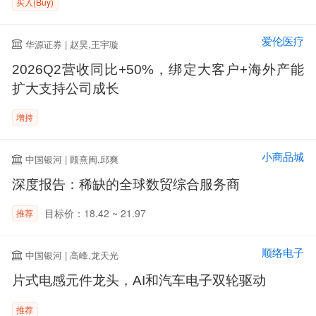
买入(Buy)
爱伦医疗
华源证券 | 赵昊,王宇璇
2026Q2营收同比+50%，绑定大客户+海外产能
扩大支持公司成长
增持
小商品城
中国银河 | 顾熹闽,邱爽
深度报告：稀缺的全球数贸综合服务商
目标价：18.42 ~ 21.97
推荐
顺络电子
中国银河 | 高峰,龙天光
片式电感元件龙头，AI和汽车电子双轮驱动
推荐