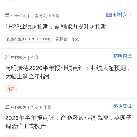
创科实业
中金公司 | 肖雪杨,刘中玉等
HK
1H26业绩超预期，盈利能力提升超预期
目标价：155
跑赢行业(OUTPERFORM)
药明康德
中国银河 | 程培
药明康德2026半年报业绩点评：业绩大超预期，
大幅上调全年指引
推荐
盛达资源
中国银河 | 华立,阎予露
2026年半年报点评：产能释放业绩高增，菜园子
铜金矿正式投产