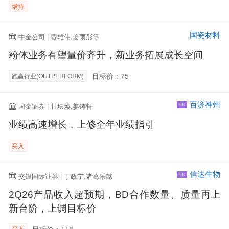
增持
国瓷材料
中金公司 | 贾雄伟,姜雨彤等
粉体业务有望量价齐升，新业务拓展成长空间
目标价：75
跑赢行业(OUTPERFORM)
百济神州
国金证券 | 甘坛焕,姜铸轩
HK
业绩高速增长，上修全年业绩指引
买入
信达生物
交银国际证券 | 丁政宁,诸葛乐懿
HK
2Q26产品收入超预期，BD合作数量、质量再上
新台阶，上调目标价
目标价：118
买入