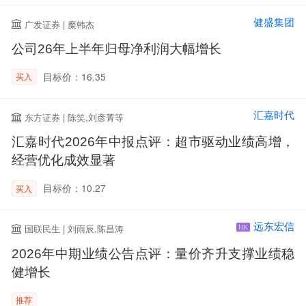
健盛集团
广发证券 | 糜韩杰
公司26年上半年归母净利润大幅增长
目标价：16.35
买入
汇嘉时代
东方证券 | 陈笑,刘彦菁等
汇嘉时代2026年中报点评：超市驱动业绩高增，
经营优化成效显著
目标价：10.27
买入
远东宏信
国联民生 | 刘雨辰,陈昌涛
HK
2026年中期业绩公告点评：量价齐升支撑业绩稳
健增长
推荐