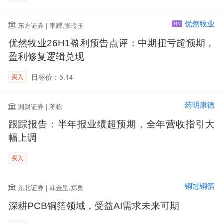
优然牧业
东方证券 | 李耀,张玲玉
HK
优然牧业26H1盈利预告点评：中期扭亏超预期，
盈利修复逻辑兑现
目标价：5.14
买入
药明康德
湘财证券 | 蒋栋
跟踪报告：半年报业绩超预期，全年营收指引大
幅上调
买入
铜冠铜箔
东北证券 | 韩金呈,郑奥
深耕PCB铜箔领域，受益AI需求未来可期