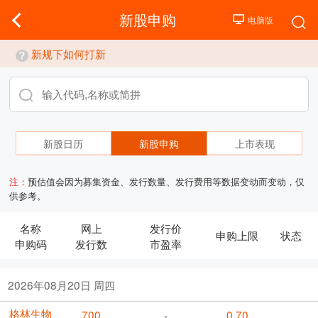
新股申购
新规下如何打新
新股日历
新股申购
上市表现
注：
预估值会因为募集资金、发行数量、发行费用等数据变动而变动，仅
供参考。
名称
网上
发行价
申购上限
状态
申购码
发行数
市盈率
2026年08月20日 周四
格林生物
700
0.70
-