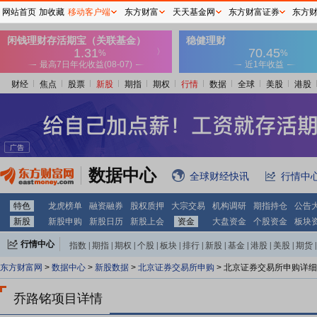
网站首页
加收藏
移动客户端
东方财富
天天基金网
东方财富证券
东方
财经
焦点
股票
新股
期指
期权
行情
数据
全球
美股
港股
数据中心
全球财经快讯
行情中
特色
龙虎榜单
融资融券
股权质押
大宗交易
机构调研
期指持仓
公告
新股
新股申购
新股日历
新股上会
资金
大盘资金
个股资金
板块
行情中心
指数
|
期指
|
期权
|
个股
|
板块
|
排行
|
新股
|
基金
|
港股
|
美股
|
期货
|
外汇
|
黄金
|
自选股
|
自选基金
东方财富网
>
数据中心
>
新股数据
>
北京证券交易所申购
> 北京证券交易所申购详
乔路铭项目详情