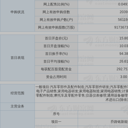
网上配售比例(%)
0.049
申购状况
网上有效申购倍数
2039
网上有效申购户数(户)
56119
网上有效申购股数(万股)
9173673
首日开盘价(元)
15.8
首日开盘涨幅(%)
10.0
首日换手率(%)
94.3
首日表现
首日平均涨幅(%)
26.6
每获配百股需配资金
292.7
资金占用时间
3.00
一般项目:汽车零部件及配件制造;汽车零部件研发;汽车零配
电子产品销售;家用电器研发;家用电器制造;家用电器销售;计
经营范围
零配件制造;摩托车及零配件零售;仪器仪表修理;通用设备修理
术进出口(除依
主营业务
序号
项目一
乔路铭新能