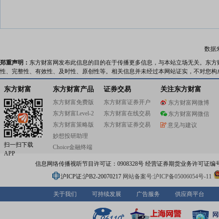
数据
郑重声明：
东方财富网发布此信息的目的在于传播更多信息，与本站立场无关。东方
性、完整性、有效性、及时性、原创性等。相关信息并未经过本网站证实，不对您构
东方财富
东方财富产品
证券交易
关注东方财富
东方财富免费版
东方财富证券开户
东方财富网微博
东方财富Level-2
东方财富在线交易
东方财富网微信
东方财富策略版
东方财富证券交易
意见与建议
妙想投研助理
扫一扫下载
Choice金融终端
APP
信息网络传播视听节目许可证：0908328号 经营证券期货业务许可证编号：91310
沪ICP证:沪B2-20070217
网站备案号:沪ICP备05006054号-11
关于我们
可持续发展
广告服务
供应商平台