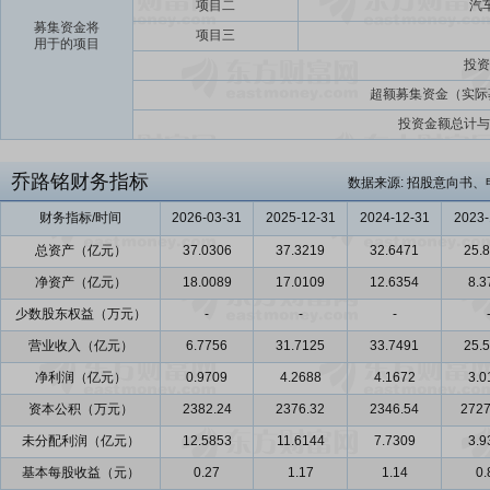
项目二
汽
募集资金将
项目三
用于的项目
投资
超额募集资金（实际
投资金额总计与
乔路铭财务指标
数据来源: 招股意向书、
财务指标/时间
2026-03-31
2025-12-31
2024-12-31
2023-
总资产（亿元）
37.0306
37.3219
32.6471
25.
净资产（亿元）
18.0089
17.0109
12.6354
8.3
少数股东权益（万元）
-
-
-
营业收入（亿元）
6.7756
31.7125
33.7491
25.
净利润（亿元）
0.9709
4.2688
4.1672
3.0
资本公积（万元）
2382.24
2376.32
2346.54
2727
未分配利润（亿元）
12.5853
11.6144
7.7309
3.9
基本每股收益（元）
0.27
1.17
1.14
0.