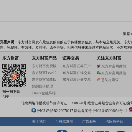
数据
郑重声明：
东方财富网发布此信息的目的在于传播更多信息，与本站立场无关。东方
性、完整性、有效性、及时性、原创性等。相关信息并未经过本网站证实，不对您构
东方财富
东方财富产品
证券交易
关注东方财富
东方财富免费版
东方财富证券开户
东方财富网微博
东方财富Level-2
东方财富在线交易
东方财富网微信
东方财富策略版
东方财富证券交易
意见与建议
妙想投研助理
扫一扫下载
Choice金融终端
APP
信息网络传播视听节目许可证：0908328号 经营证券期货业务许可证编号：91310
沪ICP证:沪B2-20070217
网站备案号:沪ICP备05006054号-11
关于我们
可持续发展
广告服务
供应商平台