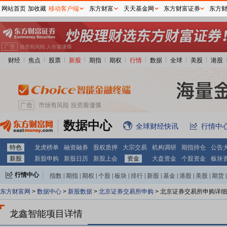
网站首页
加收藏
移动客户端
东方财富
天天基金网
东方财富证券
东方
财经
焦点
股票
新股
期指
期权
行情
数据
全球
美股
港股
数据中心
全球财经快讯
行情中
特色
龙虎榜单
融资融券
股权质押
大宗交易
机构调研
期指持仓
公告
新股
新股申购
新股日历
新股上会
资金
大盘资金
个股资金
板块
行情中心
指数
|
期指
|
期权
|
个股
|
板块
|
排行
|
新股
|
基金
|
港股
|
美股
|
期货
|
外汇
|
黄金
|
自选股
|
自选基金
东方财富网
>
数据中心
>
新股数据
>
北京证券交易所申购
> 北京证券交易所申购详
龙鑫智能项目详情