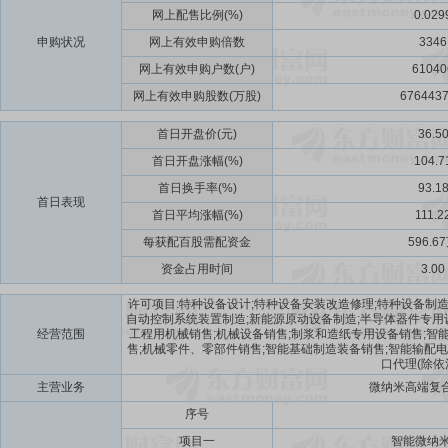
网上配售比例(%)
0.029
申购状况
网上有效申购倍数
3346
网上有效申购户数(户)
61040
网上有效申购股数(万股)
6764437
首日开盘价(元)
36.5
首日开盘涨幅(%)
104.7
首日换手率(%)
93.1
首日表现
首日平均涨幅(%)
111.2
每获配百股需配资金
596.6
资金占用时间
3.00
许可项目:特种设备设计;特种设备安装改造修理;特种设备制
自动控制系统装置制造;新能源原动设备制造;半导体器件专用设
经营范围
工程用机械销售;机械设备销售;制浆和造纸专用设备销售;智
售;机械零件、零部件销售;智能基础制造装备销售;智能输配电
口代理(除
主营业务
微纳米高端复
序号
项目一
智能微纳