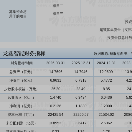
项目二
募集资金将
项目三
用于的项目
投资
超额募集资金（实际
投资金额总计与
龙鑫智能财务指标
数据来源: 招股意向书、
财务指标/时间
2026-03-31
2025-12-31
2024-12-31
2023-
总资产（亿元）
14.7696
14.7946
12.9609
13.
净资产（亿元）
6.9631
6.7318
5.4772
4.2
少数股东权益（万元）
26.20
23.49
8.85
24
营业收入（亿元）
1.4740
6.3434
6.0436
5.8
净利润（亿元）
0.2138
1.1830
1.2000
1.4
资本公积（万元）
22425.54
22250.57
21534.02
2086
未分配利润（亿元）
3.8552
3.6417
2.5062
1.3
基本每股收益（元）
0.32
1.75
1.78
2.