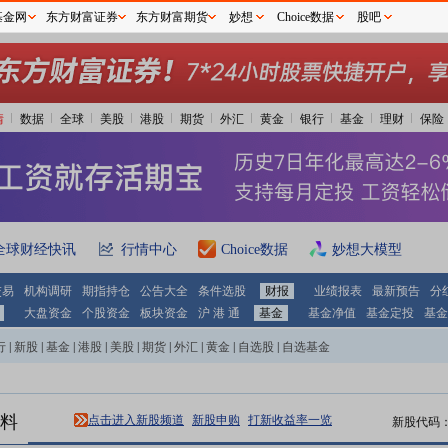
基金网
东方财富证券
东方财富期货
妙想
Choice数据
股吧
情
数据
全球
美股
港股
期货
外汇
黄金
银行
基金
理财
保险
全球财经快讯
行情中心
Choice数据
妙想大模型
交易
机构调研
期指持仓
公告大全
条件选股
财报
业绩报表
最新预告
分
大盘资金
个股资金
板块资金
沪 港 通
基金
基金净值
基金定投
基金
行
|
新股
|
基金
|
港股
|
美股
|
期货
|
外汇
|
黄金
|
自选股
|
自选基金
料
点击进入新股频道
新股申购
打新收益率一览
新股代码