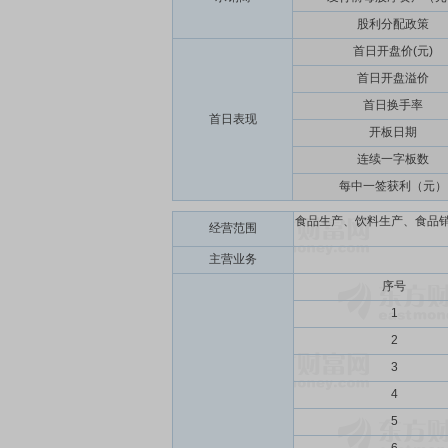
股利分配政策
首日开盘价(元)
首日开盘溢价
首日换手率
首日表现
开板日期
连续一字板数
每中一签获利（元）
食品生产、饮料生产、食品销
经营范围
主营业务
序号
1
2
3
4
5