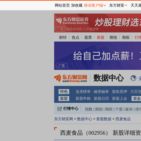
网站首页
加收藏
移动客户端
东方财富
天天
财经
焦点
股票
新股
期指
期权
行
数据中心
特色
龙虎榜单
融资融券
股权质押
大宗
新股
新股申购
新股日历
新股上会
资金
行情中心
指数
|
期指
|
期权
|
个股
|
板块
|
排
东方财富网
>
数据中心
>
新股数据
>
西麦食品
西麦食品（002956）
新股详细资