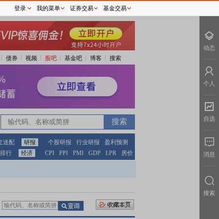
登录
我的菜单
证券交易
基金交易
动态
债券
视频
股吧
基金吧
博客
搜索
个人
自选
红送配
研报
个股研报
行业研报
盈利预测
排行
经济
CPI
PPI
PMI
GDP
LPR
房价
消息
搜索
：