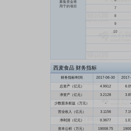
6
募集资金将
用于的项目
7
8
9
10
西麦食品
财务指标
财务指标/时间
2017-06-30
2017-
总资产（亿元）
4.9912
6.0
净资产（亿元）
3.2128
3.8
少数股东权益（万元）
-
营业收入（亿元）
3.1156
7.1
净利润（亿元）
0.3677
1.0
资本公积（万元）
19008.75
1900