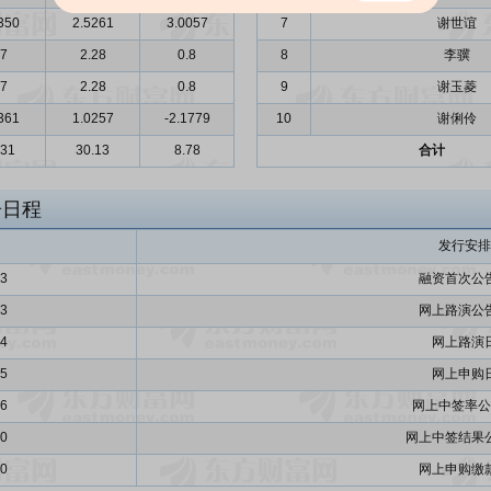
350
2.5261
3.0057
7
谢世谊
.7
2.28
0.8
8
李骥
.7
2.28
0.8
9
谢玉菱
361
1.0257
-2.1779
10
谢俐伶
.31
30.13
8.78
合计
告日程
发行安排
03
融资首次公
03
网上路演公
04
网上路演
05
网上申购
06
网上中签率公
10
网上中签结果
10
网上申购缴