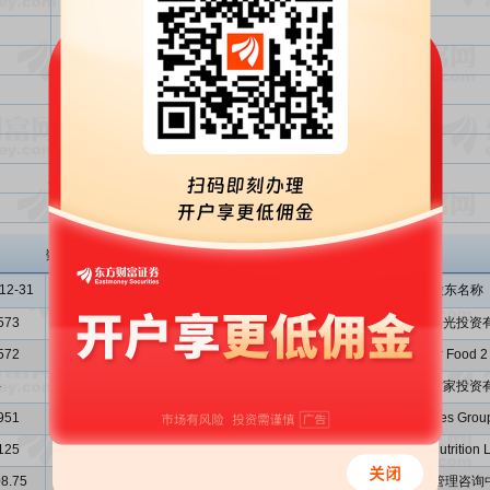
运营及信息化中心建设项目
永久性补充流动资金
燕麦食品创新生态工厂项目
永久性补充流动资金
节余募集资金永久补充流动资金
投资金额总计
超额募集资金（实际募集资金-投资金额总计）
投资金额总计与实际募集资金总额比
西麦食品
主要股东
数据来源: 招股意向书、申报稿
12-31
2018-12-31
2019-03-31
序号
股东名称
573
7.4886
8.5186
1
桂林西麦阳光投资
572
5.2253
5.7049
2
Black River Food 2 
-
-
-
3
广西贺州世家投资
951
8.5085
2.6751
4
Seamild Enterprises Group(
125
1.3685
0.4796
5
Cassia Nutrition 
8.75
19008.75
19008.75
6
隆化县铜麦企业管理咨询中