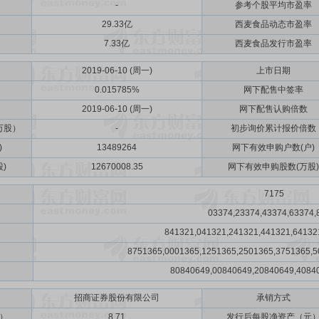
-
参考个股平均市盈率
29.33亿
西麦食品动态市盈率
7.33亿
西麦食品发行市盈率
2019-06-10 (周一)
上市日期
0.015785%
网下配售中签率
2019-06-10 (周一)
网下配售认购倍数
万股）
-
初步询价累计报价倍数
)
13489264
网下有效申购户数(户)
)
12670008.35
网下有效申购股数(万股)
7175
03374,23374,43374,63374,
841321,041321,241321,441321,64132
8751365,0001365,1251365,2501365,3751365,5
80840649,00840649,20840649,4084
招商证券股份有限公司
承销方式
）
8.71
发行后每股净资产（元