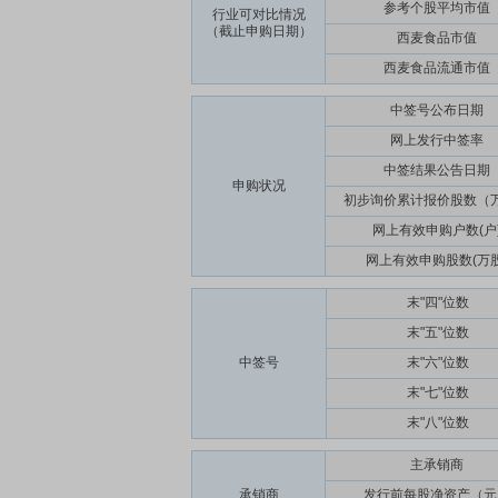
参考个股平均市值
行业可对比情况
（截止申购日期）
西麦食品市值
西麦食品流通市值
中签号公布日期
网上发行中签率
中签结果公告日期
申购状况
初步询价累计报价股数（
网上有效申购户数(户
网上有效申购股数(万股
末"四"位数
末"五"位数
中签号
末"六"位数
末"七"位数
末"八"位数
主承销商
承销商
发行前每股净资产（元