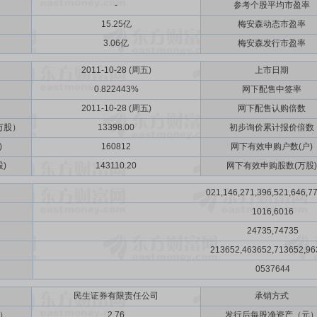
-
参考个股平均市盈率
15.25亿
梅安森动态市盈率
3.06亿
梅安森发行市盈率
2011-10-28 (周五)
上市日期
0.822443%
网下配售中签率
2011-10-28 (周五)
网下配售认购倍数
万股）
13398.00
初步询价累计报价倍数
)
160812
网下有效申购户数(户)
)
143110.20
网下有效申购股数(万股)
021,146,271,396,521,646,7
1016,6016
24735,74735
213652,463652,713652,96
0537644
民生证券有限责任公司
承销方式
）
2.76
发行后每股净资产（元