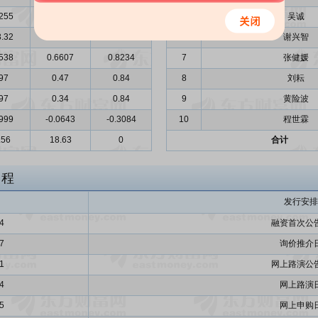
255
0.2068
0.3696
5
吴诚
.32
513.32
513.32
6
谢兴智
538
0.6607
0.8234
7
张健媛
97
0.47
0.84
8
刘耘
97
0.34
0.84
9
黄险波
999
-0.0643
-0.3084
10
程世霖
.56
18.63
0
合计
日程
发行安排
4
融资首次公
7
询价推介
1
网上路演公
4
网上路演
5
网上申购