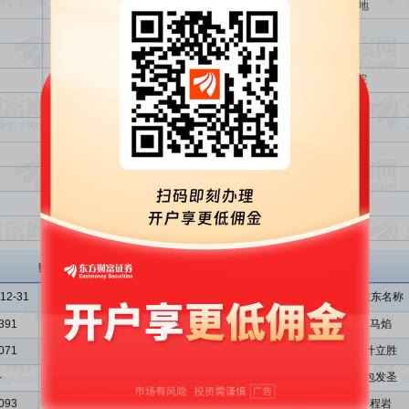
使用超募资金在重庆市九龙坡区金凤镇购置一宗土地
使用部分超募资金投资设立控股子公司
使用超募资金510万元投资设立控股子公司
使用部分超募资金建立梅安森(北京)安全技术研究院
增资控股-梅安森元图
对外投资设立子公司-梅安森中太
永久补充流动资金
投资金额总计
超额募集资金（实际募集资金-投资金额总计）
投资金额总计与实际募集资金总额比
梅安森
主要股东
数据来源: 招股意向书、申报稿
12-31
2011-06-30
2011-09-30
序号
股东名称
391
1.6322
1.8301
1
马焰
071
1.2140
1.3767
2
叶立胜
-
-
-
3
包发圣
093
0.7934
1.3276
4
程岩