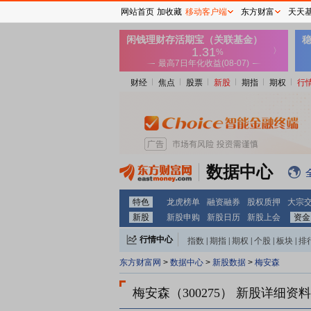
网站首页
加收藏
移动客户端
东方财富
天天
财经
焦点
股票
新股
期指
期权
行
数据中心
特色
龙虎榜单
融资融券
股权质押
大宗
新股
新股申购
新股日历
新股上会
资金
行情中心
指数
|
期指
|
期权
|
个股
|
板块
|
排
东方财富网
>
数据中心
>
新股数据
>
梅安森
梅安森（300275）
新股详细资料