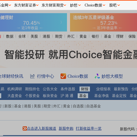
基金网
东方财富证券
东方财富期货
妙想
Choice数据
股吧
情
数据
全球
美股
港股
期货
外汇
黄金
银行
基金
理财
保险
全球财经快讯
行情中心
Choice数据
妙想大模型
交易
机构调研
期指持仓
公告大全
条件选股
财报
业绩报表
最新预告
分
大盘资金
个股资金
板块资金
沪 港 通
基金
基金净值
基金定投
基金
行
|
新股
|
基金
|
港股
|
美股
|
期货
|
外汇
|
黄金
|
自选股
|
自选基金
点击进入新股频道
新股申购
打新收益率一览
新股代码