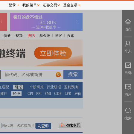
登录
我的菜单
证券交易
基金交易
动态
债券
视频
股吧
基金吧
博客
搜索
个人
自选
0
红送配
研报
个股研报
行业研报
盈利预测
排行
经济
CPI
PPI
PMI
GDP
LPR
房价
消息
搜索
：