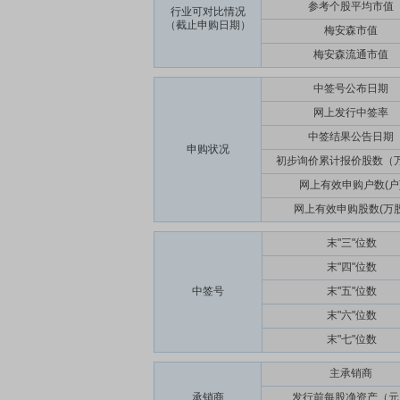
参考个股平均市值
行业可对比情况
（截止申购日期）
梅安森市值
梅安森流通市值
中签号公布日期
网上发行中签率
中签结果公告日期
申购状况
初步询价累计报价股数（
网上有效申购户数(户
网上有效申购股数(万股
末"三"位数
末"四"位数
中签号
末"五"位数
末"六"位数
末"七"位数
主承销商
承销商
发行前每股净资产（元