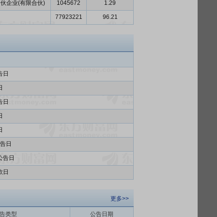
伙企业(有限合伙)
1045672
1.29
77923221
96.21
告日
日
告日
日
日
告日
公告日
款日
更多>>
告类型
公告日期