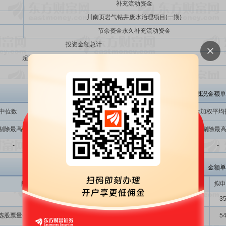
补充流动资金
川南页岩气钻井废水治理项目(一期)
节余资金永久补充流动资金
投资金额总计
超额募集资金（实际募集资金-投资金额总计）
投资金额总计与实际募集资金总额比
清研环境网下询价概况金额单
中位数
加权平均报价
公募基金报价中位数
公募基金加权平均
剔除最高
剔除最高
剔除最高
剔除最
全部
全部
全部
-
-
-
-
-
-
-
金额单
配售对象名称
配售对象类别
申报价格
拟申
龚静
其它
22.36
35
选股票量化优选1号私募证券投资基金
其它
18.21
54