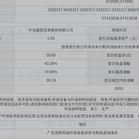
972685,472685
7432317,9432317,1432317,3432317,5432317,85825
57413638,07413638
中信建投证券股份有限公司
承销方式
）
3.45
发行后每股净资产（元
股票发行前公司滚存未分配利润由发行后的新
26.80
首日收盘价(元)
40.39%
首日收盘涨幅
74.90%
首日最高涨幅
30.19
首日成交均价涨幅
5550
术的研发、技术咨询与技术服务;环保设备与环保材料的研发、销售;环保药剂与菌剂的
经营项目涉及许可的,请先取得相关部门批准后方可经营),许可经营项目是:环保工程的
环保材料制造、加工、生产。
于环保技术研发和应用,在夯实原有快速生化污水处理业务的同时,将业务拓展至固废
项目
广东清研高端环保装备研发与制造基地项目