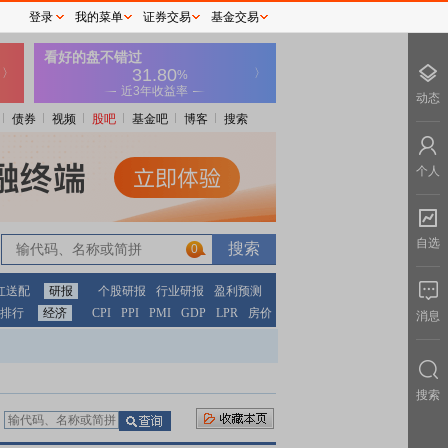
登录
我的菜单
证券交易
基金交易
动态
债券
视频
股吧
基金吧
博客
搜索
个人
自选
0
红送配
研报
个股研报
行业研报
盈利预测
排行
经济
CPI
PPI
PMI
GDP
LPR
房价
消息
搜索
：