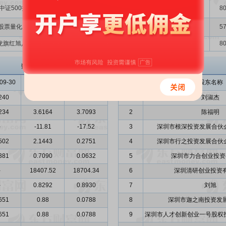
中证500指数增强1号私募证券投资基金
其它
18.21
80
股票量化多头1号私募证券投资基金
其它
18.21
57
龙旗红旭八号私募证券投资基金
其它
18.21
80
清研环境
主要股东
数据来源: 招股意向书、申报稿
09-30
2021-12-31
2022-03-31
序号
股东名称
240
4.2839
4.2630
1
刘淑杰
234
3.6164
3.7093
2
陈福明
-
-11.81
-17.52
3
深圳市根深投资发展合伙企
502
2.1443
0.2751
4
深圳市行之投资发展合伙企
381
0.7090
0.0632
5
深圳市力合创业投资
-
18407.52
18704.34
6
深圳清研创业投资
-
0.8292
0.8930
7
刘旭
651
0.88
0.0788
8
深圳市迦之南投资发
651
0.88
0.0788
9
深圳市人才创新创业一号股权投