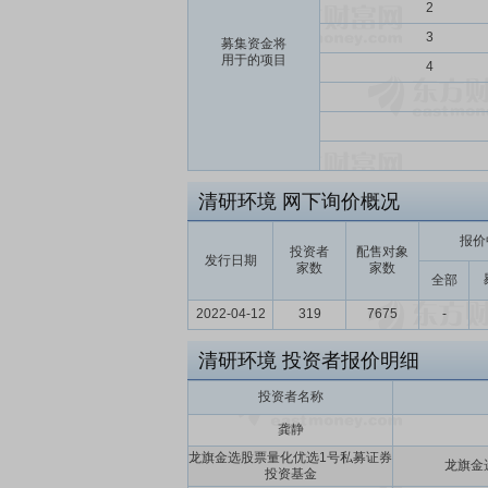
2
3
募集资金将
用于的项目
4
清研环境
网下询价概况
报价
投资者
配售对象
发行日期
家数
家数
全部
2022-04-12
319
7675
-
清研环境
投资者报价明细
投资者名称
龚静
龙旗金选股票量化优选1号私募证券
龙旗金
投资基金