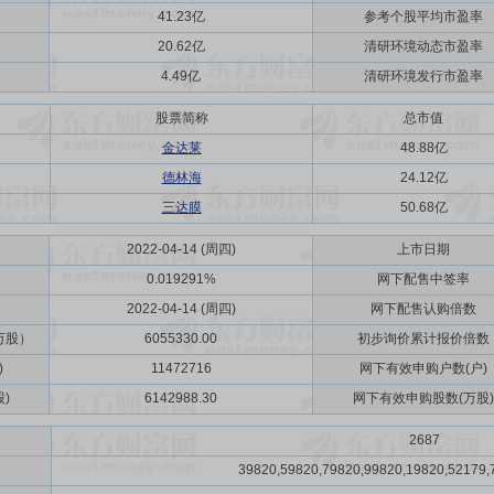
41.23亿
参考个股平均市盈率
20.62亿
清研环境动态市盈率
4.49亿
清研环境发行市盈率
股票简称
总市值
金达莱
48.88亿
德林海
24.12亿
三达膜
50.68亿
2022-04-14 (周四)
上市日期
0.019291%
网下配售中签率
2022-04-14 (周四)
网下配售认购倍数
万股）
6055330.00
初步询价累计报价倍数
)
11472716
网下有效申购户数(户)
)
6142988.30
网下有效申购股数(万股)
2687
39820,59820,79820,99820,19820,52179,