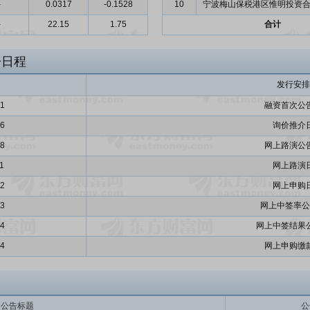
-
0.0317
-0.1528
10
宁波梅山保税港区惟明投资合
-
22.15
1.75
合计
告日程
发行安排
31
融资首次公
06
询价推介
08
网上路演公
1
网上路演
12
网上申购
13
网上中签率公
14
网上中签结果
14
网上申购缴
公告标题
公