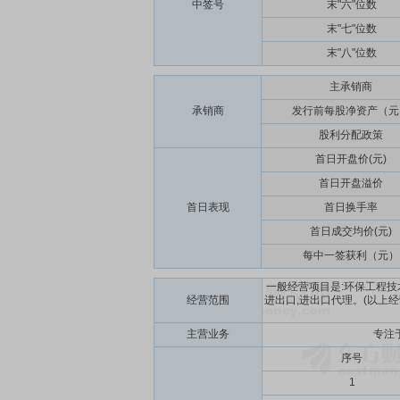
中签号
末"六"位数
末"七"位数
末"八"位数
主承销商
承销商
发行前每股净资产（元
股利分配政策
首日开盘价(元)
首日开盘溢价
首日表现
首日换手率
首日成交均价(元)
每中一签获利（元）
一般经营项目是:环保工程技
经营范围
进出口,进出口代理。(以上
主营业务
专注
序号
1