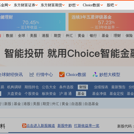
基金网
东方财富证券
东方财富期货
妙想
Choice数据
股吧
情
数据
全球
美股
港股
期货
外汇
黄金
银行
基金
理财
保险
全球财经快讯
行情中心
Choice数据
妙想大模型
交易
机构调研
期指持仓
公告大全
条件选股
财报
业绩报表
最新预告
分
大盘资金
个股资金
板块资金
沪 港 通
基金
基金净值
基金定投
基金
行
|
新股
|
基金
|
港股
|
美股
|
期货
|
外汇
|
黄金
|
自选股
|
自选基金
料
点击进入新股频道
新股申购
打新收益率一览
新股代码