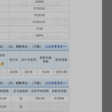
10000
5743.82
7018.85
51562.67
-0.58
100%
位：（元） 股数单位：（万股）
点击查看更多>>
报价
获配对象
发行价
发行市盈率
配售股数
家数
高
19.09
33.49
5139
1515.95
位：（元） 股数单位：（万股）
点击查看更多>>
购股数
是否被剔除
实际申购股数
获配售股数
0.00
否
350.00
0.0588
0.00
否
-
-