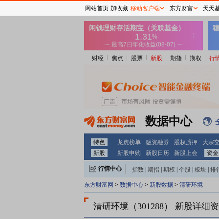
网站首页
加收藏
移动客户端
东方财富
天天
财经
焦点
股票
新股
期指
期权
行
数据中心
特色
龙虎榜单
融资融券
股权质押
大宗
新股
新股申购
新股日历
新股上会
资金
行情中心
指数
|
期指
|
期权
|
个股
|
板块
|
排
东方财富网
>
数据中心
>
新股数据
>
清研环境
清研环境（301288）
新股详细资