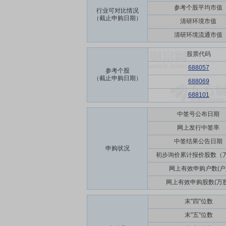
参考个股平均市值
行业可对比情况
（截止申购日期）
清研环境市值
清研环境流通市值
股票代码
688057
参考个股
（截止申购日期）
688069
688101
中签号公布日期
网上发行中签率
中签结果公告日期
申购状况
初步询价累计报价股数（
网上有效申购户数(户
网上有效申购股数(万股
末"四"位数
末"五"位数