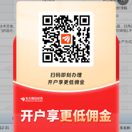
79.76%
首日最高涨幅
84.63
首日成交均价涨幅
23550
件技术开发、技术服务、技术咨询、技术转让;电子产品、工艺美术品、家用电器、日
门的设计、研发及销售;货物及技术进出口;增值电信业务(未取得相关行政许可(审批),
门批准后方可开展经营活动)。
高品质易安装家具、家纺等家居产品的研发、设计、生产(以外包生产方式
项目
全系列产品升级与营销拓展项目
家居研发中心建设项目
数字化管理体系建设项目
补充流动资金项目
投资金额总计
超额募集资金（实际募集资金-投资金额总计）
投资金额总计与实际募集资金总额比
趣睡科技
主要股东
数据来源: 招股意向书、申报稿
12-31
2022-03-31
2022-06-30
序号
股东名称