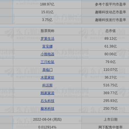
188.97亿
参考个股平均市盈率
15.01亿
趣睡科技动态市盈率
3.75亿
趣睡科技发行市盈率
股票简称
总市值
罗莱生活
89.12亿
富安娜
61.38亿
小熊电器
80.06亿
三只松鼠
79.6亿
喜临门
110.07亿
水星家纺
36.27亿
科沃斯
516.75亿
顾家家居
369.77亿
石头科技
295.93亿
极米科技
250.75亿
2022-08-04 (周四)
上市日期
0.012914%
网下配售中签率