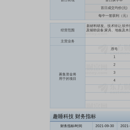
首日表现
首日换手率
首日成交均价(元)
每中一签获利（元）
新材料研发、技术转让;软
经营范围
及辅助设备;家具、地板及木
主营业务
序号
1
2
3
募集资金将
用于的项目
4
趣睡科技
财务指标
财务指标/时间
2021-09-30
2021-