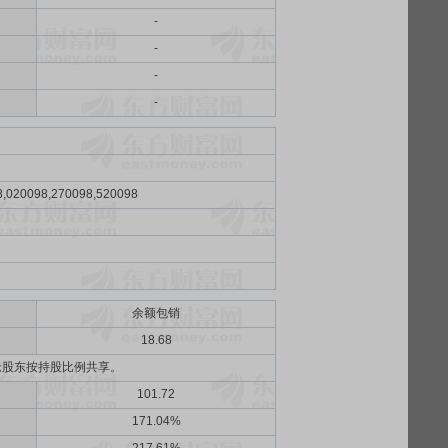
-
-
-
-
8,020098,270098,520098
余额包销
）
18.68
老股东按持股比例共享。
101.72
171.04%