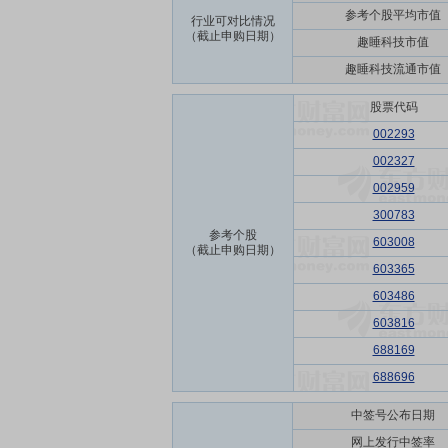
参考个股平均市值
行业可对比情况
（截止申购日期）
趣睡科技市值
趣睡科技流通市值
股票代码
002293
002327
002959
300783
参考个股
603008
（截止申购日期）
603365
603486
603816
688169
688696
中签号公布日期
网上发行中签率