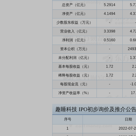
总资产（亿元）
5.2914
5.7
净资产（亿元）
4.1494
4.3
少数股东权益（万元）
-
营业收入（亿元）
3.3398
4.7
净利润（亿元）
0.5160
0.6
资本公积（万元）
-
2493
未分配利润（亿元）
-
1.3
基本每股收益（元）
1.72
2.
稀释每股收益（元）
1.72
2.
每股现金流（元）
-
-1.
净资产收益率（%）
-
17
趣睡科技
IPO初步询价及推介公
序号
日期
1
2022-07-