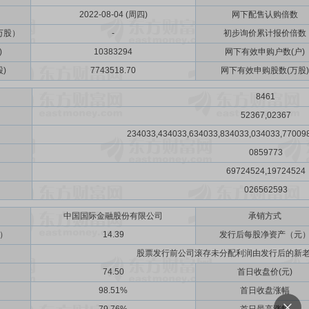
2022-08-04 (周四)
网下配售认购倍数
万股）
-
初步询价累计报价倍数
)
10383294
网下有效申购户数(户)
)
7743518.70
网下有效申购股数(万股)
8461
52367,02367
234033,434033,634033,834033,034033,77009
0859773
69724524,19724524
026562593
中国国际金融股份有限公司
承销方式
）
14.39
发行后每股净资产（元
股票发行前公司滚存未分配利润由发行后的新
74.50
首日收盘价(元)
98.51%
首日收盘涨幅