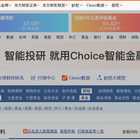
基金网
东方财富证券
东方财富期货
妙想
Choice数据
股吧
情
数据
全球
美股
港股
期货
外汇
黄金
银行
基金
理财
保险
全球财经快讯
行情中心
Choice数据
妙想大模型
交易
机构调研
期指持仓
公告大全
条件选股
财报
业绩报表
最新预告
分
大盘资金
个股资金
板块资金
沪 港 通
基金
基金净值
基金定投
基金
行
|
新股
|
基金
|
港股
|
美股
|
期货
|
外汇
|
黄金
|
自选股
|
自选基金
料
点击进入新股频道
新股申购
打新收益率一览
新股代码