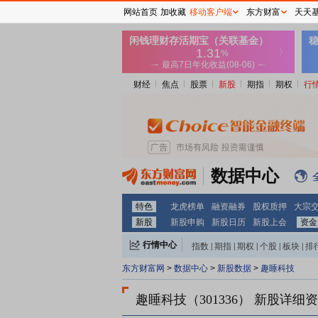
网站首页
加收藏
移动客户端
东方财富
天天
财经
焦点
股票
新股
期指
期权
行
数据中心
特色
龙虎榜单
融资融券
股权质押
大宗
新股
新股申购
新股日历
新股上会
资金
行情中心
指数
|
期指
|
期权
|
个股
|
板块
|
排
东方财富网
>
数据中心
>
新股数据
>
趣睡科技
趣睡科技（301336）
新股详细资