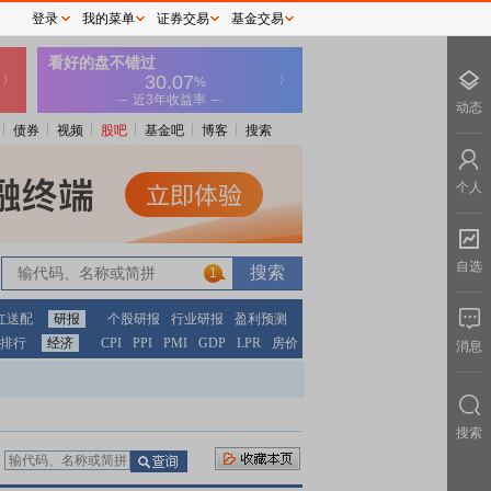
登录
我的菜单
证券交易
基金交易
动态
债券
视频
股吧
基金吧
博客
搜索
个人
自选
1
红送配
研报
个股研报
行业研报
盈利预测
排行
经济
CPI
PPI
PMI
GDP
LPR
房价
消息
搜索
：