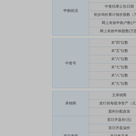
中签结果公告日期
申购状况
初步询价累计报价股数（
网上有效申购户数(户
网上有效申购股数(万股
末"四"位数
末"五"位数
末"六"位数
中签号
末"七"位数
末"八"位数
末"九"位数
主承销商
承销商
发行前每股净资产（元
股利分配政策
首日开盘价(元)
首日开盘溢价