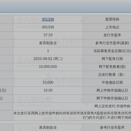
301336
股票简称
301336
上市地点
37.53
发行市盈率
家具制造业
参考行业市盈率(最新)
1
实际募集资金总额(亿元)
2022-08-02 (周二)
网下配售日期
10,000,000
网下配售数量(股)
-
总发行数量（股）
10,000
中签缴款日期
元)
10.00
网上申购市值确认日
)
-
网下申购市值确认日
网上定价发行,市值申购
本次发行采用网上按市值申购向持有深圳市场非限售A股股份和非限售存托凭
行”)的方式进行,不进行网下询
家具制造业
参考行业市盈率