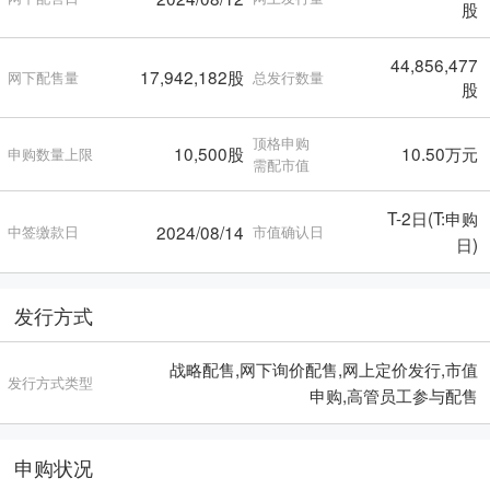
股
44,856,477
17,942,182股
网下配售量
总发行数量
股
顶格申购
10,500股
10.50万元
申购数量上限
需配市值
T-2日(T:申购
2024/08/14
中签缴款日
市值确认日
日)
发行方式
战略配售,网下询价配售,网上定价发行,市值
发行方式类型
申购,高管员工参与配售
申购状况