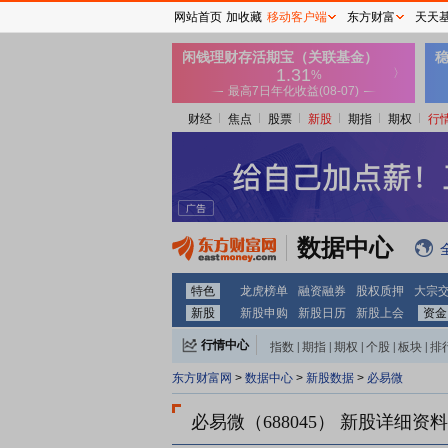
网站首页
加收藏
移动客户端
东方财富
天天
财经
焦点
股票
新股
期指
期权
行
数据中心
特色
龙虎榜单
融资融券
股权质押
大宗
新股
新股申购
新股日历
新股上会
资金
行情中心
指数
|
期指
|
期权
|
个股
|
板块
|
排
东方财富网
>
数据中心
>
新股数据
>
必易微
必易微（688045）
新股详细资料