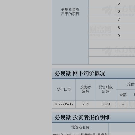
5
募集资金将
6
用于的项目
7
8
9
必易微
网下询价概况
报价
投资者
配售对象
发行日期
家数
家数
全部
2022-05-17
254
6678
-
必易微
投资者报价明细
投资者名称