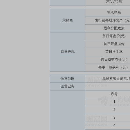
末"八"位数
主承销商
承销商
发行前每股净资产（元
股利分配政策
首日开盘价(元)
首日开盘溢价
首日表现
首日换手率
首日成交均价(元)
每中一签获利（元）
经营范围
一般经营项目是:电
主营业务
序号
1
2
3
4