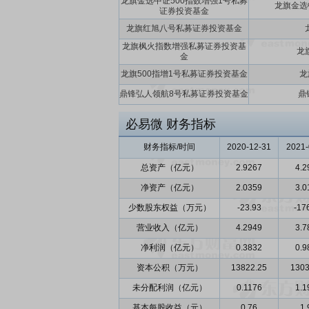
龙旗金选中证500指数增强1号私募
龙旗金选
证券投资基金
龙旗红旭八号私募证券投资基金
龙旗枫火指数增强私募证券投资基
龙
金
龙旗500指增1号私募证券投资基金
龙
鼎锋弘人领航8号私募证券投资基金
鼎
必易微
财务指标
财务指标/时间
2020-12-31
2021-
总资产（亿元）
2.9267
4.2
净资产（亿元）
2.0359
3.0
少数股东权益（万元）
-23.93
-17
营业收入（亿元）
4.2949
3.7
净利润（亿元）
0.3832
0.9
资本公积（万元）
13822.25
1303
未分配利润（亿元）
0.1176
1.1
基本每股收益（元）
0.76
1.