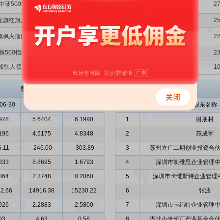
中证500指数增强1号私募证券投资基金
其它
83.24
27
龙旗红旭八号私募证券投资基金
其它
83.24
25
旗枫火指数增强私募证券投资基金
其它
83.24
22
旗500指增1号私募证券投资基金
其它
83.24
23
锋弘人领航8号私募证券投资基金
其它
61.67
10
必易微
主要股东
数据来源: 招股意向书、申报稿
06-30
2021-12-31
2022-03-31
序号
股东名称
978
5.6404
6.1990
1
谢朋村
196
4.5175
4.8348
2
苑成军
6.11
-246.00
-303.89
3
苏州方广二期创业投资合伙
833
8.8695
1.6793
4
深圳市凯维思企业管理中
864
2.3748
0.2860
5
深圳市卡维斯特企业管理中
2.66
14916.38
15230.22
6
张波
926
2.2883
2.5800
7
深圳市卡纬特企业管理中
93
4.63
0.56
8
湖北小米长江产业基金合伙