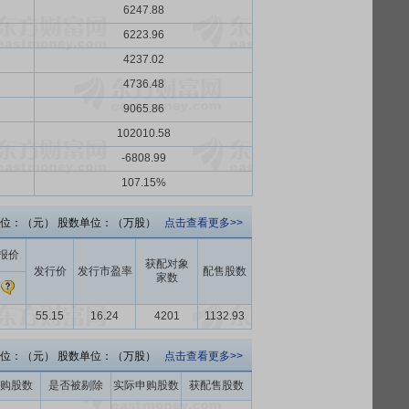
6247.88
6223.96
4237.02
4736.48
9065.86
102010.58
-6808.99
107.15%
位：（元） 股数单位：（万股）
点击查看更多>>
报价
获配对象
发行价
发行市盈率
配售股数
家数
高
55.15
16.24
4201
1132.93
位：（元） 股数单位：（万股）
点击查看更多>>
购股数
是否被剔除
实际申购股数
获配售股数