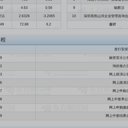
93
4.63
0.56
9
喻辉洁
211
2.6326
-3.2065
10
深圳美凯山河企业管理咨询合
.49
72.88
6.2
合计
日程
发行安排
09
融资首次公
12
询价推介
13
网上路演公
16
网上路演
17
网上申购
18
网上中签率公
19
网上申购缴
19
网上中签结果