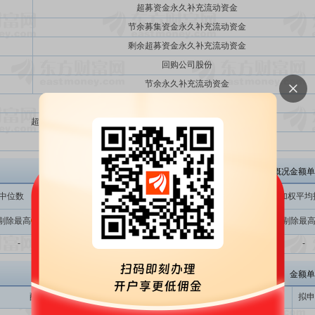
超募资金永久补充流动资金
节余募集资金永久补充流动资金
剩余超募资金永久补充流动资金
回购公司股份
节余永久补充流动资金
投资金额总计
超额募集资金（实际募集资金-投资金额总计）
投资金额总计与实际募集资金总额比
必易微网下询价概况金额单
中位数
加权平均报价
公募基金报价中位数
公募基金加权平均
剔除最高
剔除最高
剔除最高
剔除最
全部
全部
全部
-
-
-
-
-
-
-
金额单
配售对象名称
配售对象类别
申报价格
拟申