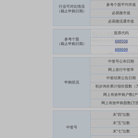
参考个股平均市值
行业可对比情况
（截止申购日期）
必易微市值
必易微流通市值
股票代码
参考个股
688508
（截止申购日期）
688699
中签号公布日期
网上发行中签率
中签结果公告日期
申购状况
初步询价累计报价股数（
网上有效申购户数(户
网上有效申购股数(万股
末"四"位数
末"五"位数
中签号
末"七"位数