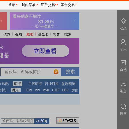
登录
我的菜单
证券交易
基金交易
动态
债券
视频
股吧
基金吧
博客
搜索
个人
自选
0
红送配
研报
个股研报
行业研报
盈利预测
排行
经济
CPI
PPI
PMI
GDP
LPR
房价
消息
搜索
：