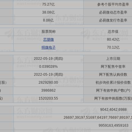
75.27亿
参考个股平均市盈率
38.08亿
必易微动态市盈率
8.08亿
必易微发行市盈率
股票简称
总市值
芯朋微
80.42亿
明微电子
70.12亿
2022-05-19 (周四)
上市日期
0.039028%
网下配售中签率
2022-05-19 (周四)
网下配售认购倍数
万股）
2829280.00
初步询价累计报价倍数
)
3986862
网下有效申购户数(户)
)
1520203.55
网下有效申购股数(万股)
9042,4042,6988
26697,39197,51697,64197,76697,89197,
9959163,4959163