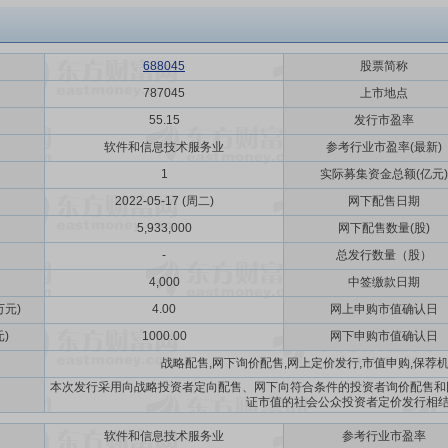
688045
股票简称
787045
上市地点
55.15
发行市盈率
软件和信息技术服务业
参考行业市盈率(最新)
1
实际募集资金总额(亿元)
2022-05-17 (周二)
网下配售日期
5,933,000
网下配售数量(股)
-
总发行数量（股）
4,000
中签缴款日期
元)
4.00
网上申购市值确认日
)
1000.00
网下申购市值确认日
战略配售,网下询价配售,网上定价发行,市值申购,保荐
本次发行采用向战略投资者定向配售、网下向符合条件的投资者询价配售和
证市值的社会公众投资者定价发行相
软件和信息技术服务业
参考行业市盈率