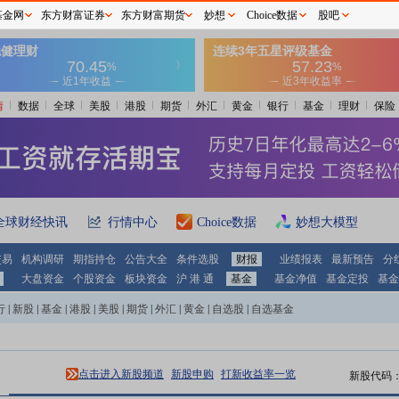
基金网
东方财富证券
东方财富期货
妙想
Choice数据
股吧
情
数据
全球
美股
港股
期货
外汇
黄金
银行
基金
理财
保险
全球财经快讯
行情中心
Choice数据
妙想大模型
交易
机构调研
期指持仓
公告大全
条件选股
财报
业绩报表
最新预告
分
大盘资金
个股资金
板块资金
沪 港 通
基金
基金净值
基金定投
基金
行
|
新股
|
基金
|
港股
|
美股
|
期货
|
外汇
|
黄金
|
自选股
|
自选基金
点击进入新股频道
新股申购
打新收益率一览
新股代码