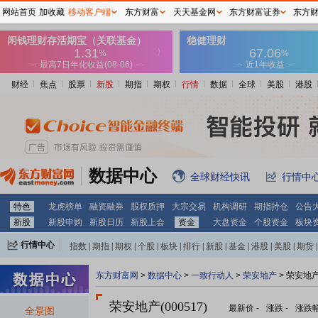
网站首页
加收藏
移动客户端
东方财富
天天基金网
东方财富证券
东方
财经
焦点
股票
新股
期指
期权
行情
数据
全球
美股
港股
数据中心
全球财经快讯
行情中
特色
龙虎榜单
融资融券
股权质押
大宗交易
机构调研
期指持仓
公告
新股
新股申购
新股日历
新股上会
资金
大盘资金
个股资金
板块
行情中心
指数
|
期指
|
期权
|
个股
|
板块
|
排行
|
新股
|
基金
|
港股
|
美股
|
期货
|
外汇
|
黄金
|
自选股
|
自选基金
东方财富网
>
数据中心
>
一致行动人
>
荣安地产
> 荣安地
荣安地产(000517)
最新价
-
涨跌
-
涨跌
全景图