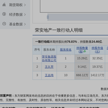
期货期权
经济数据
基金数据
荣安地产一致行动人明细
一致行动组
本期持股比例
76.83%
，持股数量
24.46亿
持股数量
持股市值
序号
股东名称
股东排名
(股)
(元)
荣安集团股
1
1
15.26亿
32.35亿
份有限公司
2
王久芳
2
9.14亿
19.37亿
3
王丛玮
10
666.12万
1412.17万
数据
郑重声明：
东方财富网发布此信息的目的在于传播更多信息，与本站立场无关。东方
性、完整性、有效性、及时性、原创性等。相关信息并未经过本网站证实，不对您构