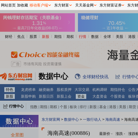
网站首页
加收藏
移动客户端
东方财富
天天基金网
东方财富证券
东方
财经
焦点
股票
新股
期指
期权
行情
数据
全球
美股
港股
数据中心
全球财经快讯
行情中
特色
龙虎榜单
融资融券
股权质押
大宗交易
机构调研
期指持仓
公告
新股
新股申购
新股日历
新股上会
资金
大盘资金
个股资金
板块
行情中心
指数
|
期指
|
期权
|
个股
|
板块
|
排行
|
新股
|
基金
|
港股
|
美股
|
期货
|
外汇
|
黄金
|
自选股
|
自选基金
东方财富网
>
数据中心
>
一致行动人
>
海南高速
> 海南高
海南高速(000886)
最新价
-
涨跌
-
涨跌
全景图