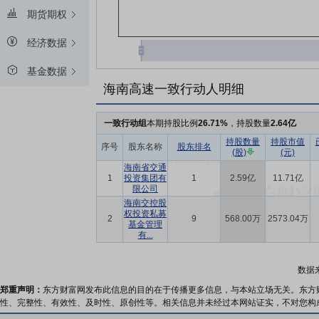
期货期权
经济数据
基金数据
海南高速一致行动人明细
一致行动组
本期持股比例
26.71%
，持股数量
2.64亿
持股数量
持股市值
序号
股东名称
股东排名
(股)
(元)
海南省交通
1
投资集团有
1
2.59亿
11.71亿
限公司
海南交控股
权投资私募
2
9
568.00万
2573.04万
基金管理
有...
数据
郑重声明：
东方财富网发布此信息的目的在于传播更多信息，与本站立场无关。东方
性、完整性、有效性、及时性、原创性等。相关信息并未经过本网站证实，不对您构