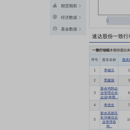
期货期权
经济数据
基金数据
速达股份一致行
一致行动组
本期持股比
序号
股东名称
股东
1
李锡元
1
2
贾建国
3
新余鸿鹄企
3
业管理合伙
6
企业(有限...
4
李优生
7
新余高新区
长兴臻信企
5
1
业管理咨
询...