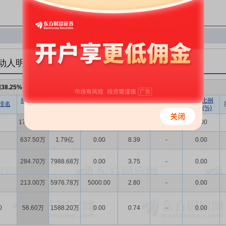
动人明细
例
38.25%
，持股数量
2906.80万
持股数量
持股市值
已流通股份
持股比例
持股数量
持股比例
排名
(股)
(元)
数量(股)
(%)
变动(股)
变动(%)
1715.00万
4.81亿
0.00
22.57
-
0.00
637.50万
1.79亿
0.00
8.39
-
0.00
284.70万
7988.68万
0.00
3.75
-
0.00
213.00万
5976.78万
5000.00
2.80
-
0.00
0
56.60万
1588.20万
0.00
0.74
-
0.00