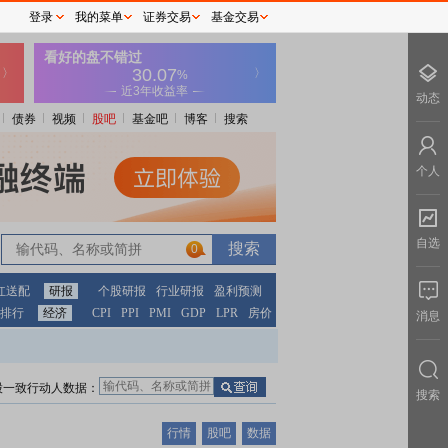
登录
我的菜单
证券交易
基金交易
动态
债券
视频
股吧
基金吧
博客
搜索
个人
自选
0
红送配
研报
个股研报
行业研报
盈利预测
排行
经济
CPI
PPI
PMI
GDP
LPR
房价
消息
股一致行动人数据：
搜索
行情
股吧
数据