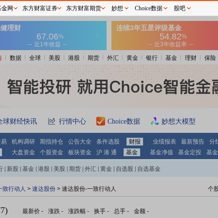
基金网
东方财富证券
东方财富期货
妙想
Choice数据
股吧
情
数据
全球
美股
港股
期货
外汇
黄金
银行
基金
理财
保险
全球财经快讯
行情中心
Choice数据
妙想大模型
交易
机构调研
期指持仓
公告大全
条件选股
财报
业绩报表
最新预告
分
大盘资金
个股资金
板块资金
沪 港 通
基金
基金净值
基金定投
基金
行
|
新股
|
基金
|
港股
|
美股
|
期货
|
外汇
|
黄金
|
自选股
|
自选基金
一致行动人
>
速达股份
> 速达股份-一致行动人
个
7)
最新价
-
涨跌
-
涨跌幅
-
换手
-
总手
-
金额
-