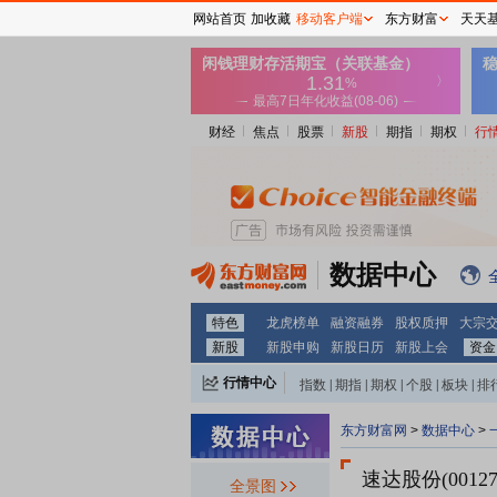
网站首页
加收藏
移动客户端
东方财富
天天
财经
焦点
股票
新股
期指
期权
行
数据中心
特色
龙虎榜单
融资融券
股权质押
大宗
新股
新股申购
新股日历
新股上会
资金
行情中心
指数
|
期指
|
期权
|
个股
|
板块
|
排
东方财富网
>
数据中心
>
速达股份(00127
全景图