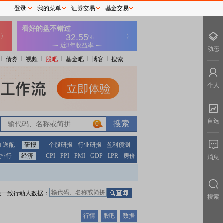
登录
我的菜单
证券交易
基金交易
动态
债券
视频
股吧
基金吧
博客
搜索
个人
自选
0
红送配
研报
个股研报
行业研报
盈利预测
排行
经济
CPI
PPI
PMI
GDP
LPR
房价
消息
股一致行动人数据：
搜索
行情
股吧
数据