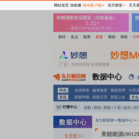
网站首页
加收藏
移动客户端
东方财富
天天
财经
焦点
股票
新股
期指
期权
行
数据中心
特色
龙虎榜单
融资融券
股权质押
大宗
新股
新股申购
新股日历
新股上会
资金
行情中心
指数
|
期指
|
期权
|
个股
|
板块
|
排
东方财富网
>
数据中心
>
美能能源(00129
全景图