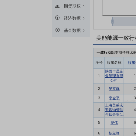
期货期权
经济数据
基金数据
美能能源一致行
一致行动组
本期持股比
序号
股东名称
股东
陕西丰晟企
1
业管理有限
1
公司
2
晏立群
2
3
李全平
3
上海美盛宏
4
安咨询管理
4
合伙企业(...
5
晏伟
6
6
杨立峰
6