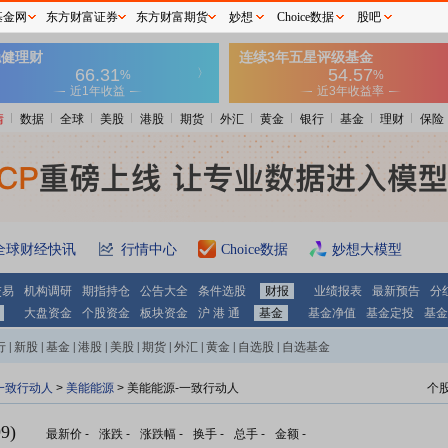
基金网
东方财富证券
东方财富期货
妙想
Choice数据
股吧
情
数据
全球
美股
港股
期货
外汇
黄金
银行
基金
理财
保险
全球财经快讯
行情中心
Choice数据
妙想大模型
交易
机构调研
期指持仓
公告大全
条件选股
财报
业绩报表
最新预告
分
大盘资金
个股资金
板块资金
沪 港 通
基金
基金净值
基金定投
基金
行
|
新股
|
基金
|
港股
|
美股
|
期货
|
外汇
|
黄金
|
自选股
|
自选基金
一致行动人
>
美能能源
> 美能能源-一致行动人
个
9)
最新价
-
涨跌
-
涨跌幅
-
换手
-
总手
-
金额
-