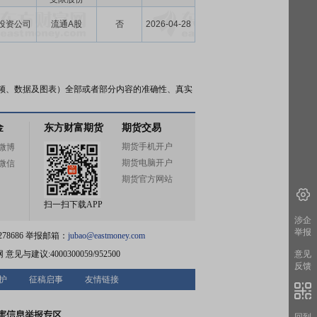
投资公司
流通A股
否
2026-04-28
频、数据及图表）全部或者部分内容的准确性、真实
金
东方财富期货
期货交易
期货手机开户
微博
期货电脑开户
微信
期货官方网站
扫一扫下载APP
涉企
举报
78686 举报邮箱：
jubao@eastmoney.com
网
意见与建议:4000300059/952500
意见
反馈
护
征稿启事
友情链接