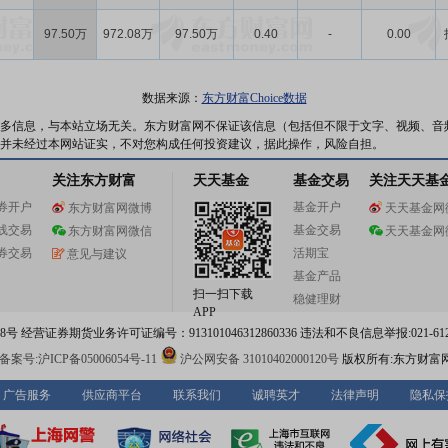
97.50万
972.08万
97.50万
0.40
-
0.00
数据来源：
东方财富Choice数据
多信息，与本站立场无关。东方财富网不保证该信息（包括但不限于文字、视频、音
并未经过本网站证实，不对您构成任何投资建议，据此操作，风险自担。
关注东方财富
天天基金
基金交易
关注天天基
券开户
基金开户
东方财富网微博
天天基金网
线交易
基金交易
东方财富网微信
天天基金网
券交易
活期宝
意见与建议
基金产品
扫一扫下载
稳健理财
APP
 经营证券期货业务许可证编号：913101046312860336 违法和不良信息举报:021-612
案号:沪ICP备05006054号-11
沪公网安备 31010402000120号
版权所有:东方财富
广告服务
供应商平台
联系我们
诚聘英才
法律声明
隐私保