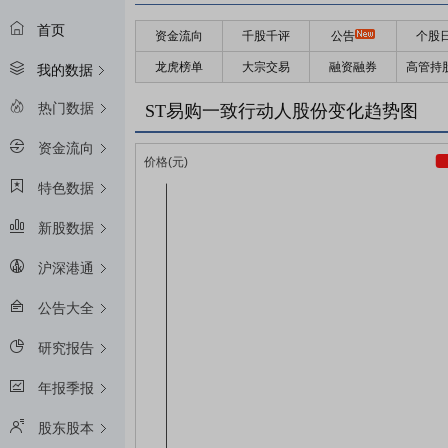
首页
资金流向
千股千评
公告
个股
龙虎榜单
大宗交易
融资融券
高管持
我的数据
热门数据
ST易购一致行动人股份变化趋势图
资金流向
特色数据
新股数据
沪深港通
公告大全
研究报告
年报季报
股东股本