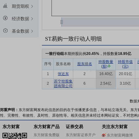
期货期权
经济数据
基金数据
ST易购一致行动人明细
一致行动组
本期持股比例
20.45%
，持股数量
18.95亿
持股数量
持股市值
序号
股东名称
股东排名
(股)
(元)
1
张近东
2
16.40亿
20.01亿
苏宁控股集
2
6
2.54亿
3.10亿
团有限公司
数据
郑重声明：
东方财富网发布此信息的目的在于传播更多信息，与本站立场无关。东方
性、完整性、有效性、及时性、原创性等。相关信息并未经过本网站证实，不对您构
东方财富
东方财富产品
证券交易
关注东方财富
东方财富免费版
东方财富证券开户
东方财富网微博