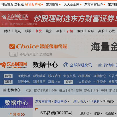
网站首页
加收藏
移动客户端
东方财富
天天基金网
东方财富证券
东方
财经
焦点
股票
新股
期指
期权
行情
数据
全球
美股
港股
数据中心
全球财经快讯
行情中
特色
龙虎榜单
融资融券
股权质押
大宗交易
机构调研
期指持仓
公告
新股
新股申购
新股日历
新股上会
资金
大盘资金
个股资金
板块
行情中心
指数
|
期指
|
期权
|
个股
|
板块
|
排行
|
新股
|
基金
|
港股
|
美股
|
期货
|
外汇
|
黄金
|
自选股
|
自选基金
东方财富网
>
数据中心
>
一致行动人
>
ST易购
> ST易购
ST易购(002024)
最新价
-
涨跌
-
涨跌幅
-
全景图