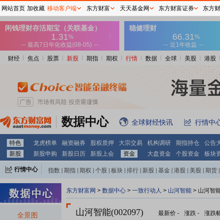
网站首页
加收藏
移动客户端
东方财富
天天基金网
东方财富证券
东方
财经
焦点
股票
新股
期指
期权
行情
数据
全球
美股
港股
数据中心
全球财经快讯
行情中
特色
龙虎榜单
融资融券
股权质押
大宗交易
机构调研
期指持仓
公告
新股
新股申购
新股日历
新股上会
资金
大盘资金
个股资金
板块
行情中心
指数
|
期指
|
期权
|
个股
|
板块
|
排行
|
新股
|
基金
|
港股
|
美股
|
期货
|
外汇
|
黄金
|
自选股
|
自选基金
东方财富网
>
数据中心
>
一致行动人
>
山河智能
> 山河智
山河智能(002097)
最新价
-
涨跌
-
涨跌
全景图