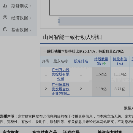
期货期权
经济数据
基金数据
山河智能一致行动人明细
一致行动组
本期持股比例
25.14%
，持股数量
2.70亿
持股数量
持股市值
序号
股东名称
股东排名
(股)
(元)
广州万力投
1
资控股有限
1
1.52亿
11.14亿
公司
广州恒翼投
2
资发展合伙
2
1.19亿
8.71亿
企业(有限...
数据
郑重声明：
东方财富网发布此信息的目的在于传播更多信息，与本站立场无关。东方
性、完整性、有效性、及时性、原创性等。相关信息并未经过本网站证实，不对您构
东方财富
东方财富产品
证券交易
关注东方财富