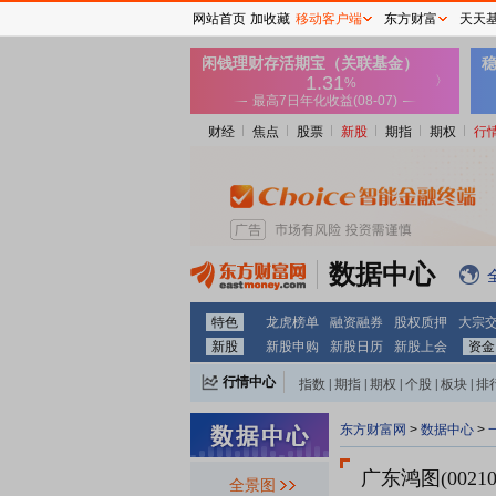
网站首页
加收藏
移动客户端
东方财富
天天
财经
焦点
股票
新股
期指
期权
行
数据中心
特色
龙虎榜单
融资融券
股权质押
大宗
新股
新股申购
新股日历
新股上会
资金
行情中心
指数
|
期指
|
期权
|
个股
|
板块
|
排
东方财富网
>
数据中心
>
广东鸿图(00210
全景图