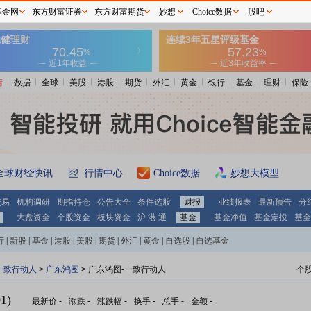
基金网
东方财富证券
东方财富期货
妙想
Choice数据
股吧
情
数据
全球
美股
港股
期货
外汇
黄金
银行
基金
理财
保险
全球财经快讯
行情中心
Choice数据
妙想大模型
交易
机构调研
期指持仓
公告大全
条件选股
财报
业绩报表
最新预告
分
大盘资金
个股资金
板块资金
沪 港 通
基金
基金净值
基金定投
基金
行
|
新股
|
基金
|
港股
|
美股
|
期货
|
外汇
|
黄金
|
自选股
|
自选基金
一致行动人
>
广东鸿图
> 广东鸿图-一致行动人
个
1)
最新价
-
涨跌
-
涨跌幅
-
换手
-
总手
-
金额
-