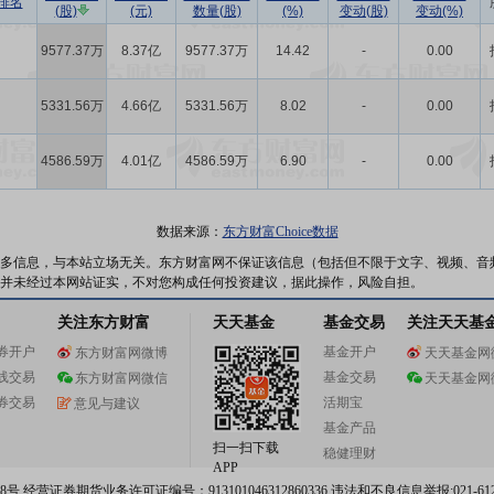
排名
(股)
(元)
数量(股)
(%)
变动(股)
变动(%)
9577.37万
8.37亿
9577.37万
14.42
-
0.00
5331.56万
4.66亿
5331.56万
8.02
-
0.00
4586.59万
4.01亿
4586.59万
6.90
-
0.00
数据来源：
东方财富Choice数据
多信息，与本站立场无关。东方财富网不保证该信息（包括但不限于文字、视频、音
并未经过本网站证实，不对您构成任何投资建议，据此操作，风险自担。
关注东方财富
天天基金
基金交易
关注天天基
券开户
基金开户
东方财富网微博
天天基金网
线交易
基金交易
东方财富网微信
天天基金网
券交易
活期宝
意见与建议
基金产品
扫一扫下载
稳健理财
APP
 经营证券期货业务许可证编号：913101046312860336 违法和不良信息举报:021-612