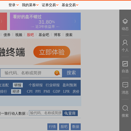
登录
我的菜单
证券交易
基金交易
动态
债券
视频
股吧
基金吧
博客
搜索
个人
自选
0
红送配
研报
个股研报
行业研报
盈利预测
排行
经济
CPI
PPI
PMI
GDP
LPR
房价
消息
股一致行动人数据：
搜索
行情
股吧
数据