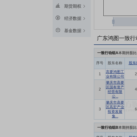
期货期权
经济数据
基金数据
广东鸿图一致行
一致行动组A
本期持股比
序号
股东名称
股东
高要鸿图工
1
2
业有限公司
肇庆市高要
区国有资产
2
4
经营有限
公...
肇庆市高要
区高宏产业
3
6
投资发展
集...
一致行动组B
本期持股比