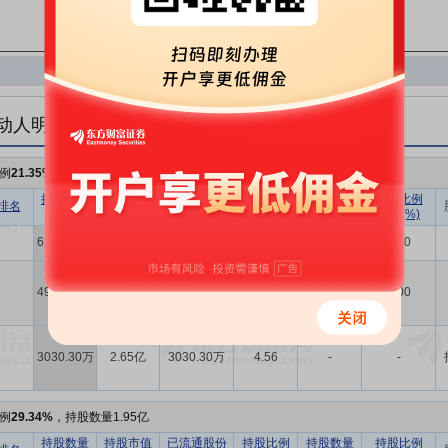
动人明细
例
21.35%
，持股数量1.42亿
持股数量
持股市值
已流通股份
持股比例
持股数量
持股比例
排名
(股)
(元)
数量(股)
(%)
变动(股)
变动(%)
6249.24万
5.46亿
6249.24万
9.41
-
0.00
4906.33万
4.29亿
4906.33万
7.38
-
0.00
3030.30万
2.65亿
3030.30万
4.56
-
-
例
29.34%
，持股数量1.95亿
持股数量
持股市值
已流通股份
持股比例
持股数量
持股比例