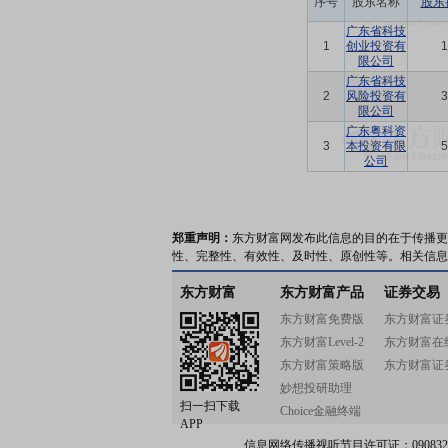
序号
股东名称
股东
广东省科技
1
创业投资有
1
限公司
广东省科技
2
风险投资有
3
限公司
广东粤科资
3
本投资有限
5
公司
郑重声明：
东方财富网发布此信息的目的在于传播更
性、完整性、有效性、及时性、原创性等。相关信息
东方财富
东方财富产品
证券交易
东方财富免费版
东方财富证
东方财富Level-2
东方财富在
东方财富策略版
东方财富证
妙想投研助理
扫一扫下载
Choice金融终端
APP
信息网络传播视听节目许可证：0908328号