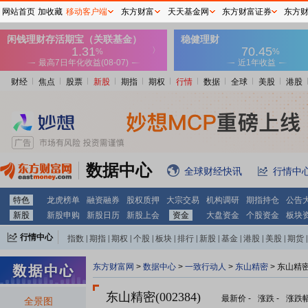
网站首页
加收藏
移动客户端
东方财富
天天基金网
东方财富证券
东方
财经
焦点
股票
新股
期指
期权
行情
数据
全球
美股
港股
数据中心
全球财经快讯
行情中
特色
龙虎榜单
融资融券
股权质押
大宗交易
机构调研
期指持仓
公告
新股
新股申购
新股日历
新股上会
资金
大盘资金
个股资金
板块
行情中心
指数
|
期指
|
期权
|
个股
|
板块
|
排行
|
新股
|
基金
|
港股
|
美股
|
期货
|
外汇
|
黄金
|
自选股
|
自选基金
东方财富网
>
数据中心
>
一致行动人
>
东山精密
> 东山精
东山精密(002384)
最新价
-
涨跌
-
涨跌
全景图