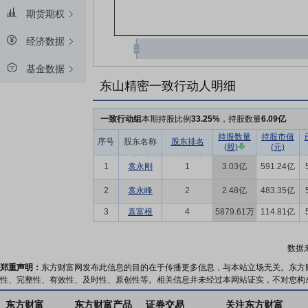
期货期权
经济数据
基金数据
东山精密一致行动人明细
一致行动组
本期持股比例
33.25%
，持股数量
6.09亿
持股数量
持股市值
序号
股东名称
股东排名
(股)
(元)
1
袁永刚
1
3.03亿
591.24亿
2
袁永峰
2
2.48亿
483.35亿
3
袁富根
4
5879.61万
114.81亿
数据
郑重声明：
东方财富网发布此信息的目的在于传播更多信息，与本站立场无关。东方
性、完整性、有效性、及时性、原创性等。相关信息并未经过本网站证实，不对您构
东方财富
东方财富产品
证券交易
关注东方财富