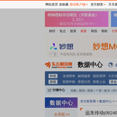
网站首页
加收藏
移动客户端
东方财富
天天
财经
焦点
股票
新股
期指
期权
行
数据中心
特色
龙虎榜单
融资融券
股权质押
大宗
新股
新股申购
新股日历
新股上会
资金
行情中心
指数
|
期指
|
期权
|
个股
|
板块
|
排
东方财富网
>
数据中心
>
远东传动(00240
全景图