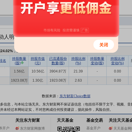
动人明细
例
24.02%
，持股数量
1.75亿
持股数量
持股市值
已流通股份
持股比例
持股数量
持股比例
排名
(股)
(元)
数量(股)
(%)
变动(股)
变动(%)
1.56亿
10.56亿
3904.87万
21.39
-
0.00
1923.08万
1.30亿
1923.08万
2.63
-
0.00
数据来源：
东方财富Choice数据
多信息，与本站立场无关。东方财富网不保证该信息（包括但不限于文字、视频、音
并未经过本网站证实，不对您构成任何投资建议，据此操作，风险自担。
关注东方财富
天天基金
基金交易
关注天天基
券开户
基金开户
东方财富网微博
天天基金网