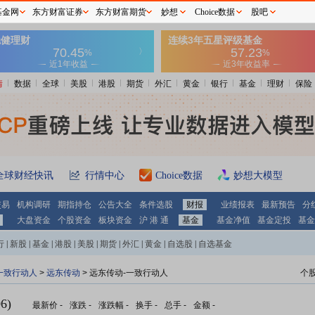
基金网
东方财富证券
东方财富期货
妙想
Choice数据
股吧
情
数据
全球
美股
港股
期货
外汇
黄金
银行
基金
理财
保险
全球财经快讯
行情中心
Choice数据
妙想大模型
交易
机构调研
期指持仓
公告大全
条件选股
财报
业绩报表
最新预告
分
大盘资金
个股资金
板块资金
沪 港 通
基金
基金净值
基金定投
基金
行
|
新股
|
基金
|
港股
|
美股
|
期货
|
外汇
|
黄金
|
自选股
|
自选基金
一致行动人
>
远东传动
> 远东传动-一致行动人
个
6)
最新价
-
涨跌
-
涨跌幅
-
换手
-
总手
-
金额
-