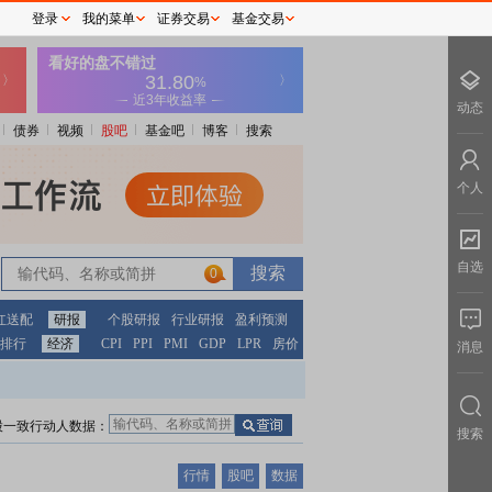
登录
我的菜单
证券交易
基金交易
动态
债券
视频
股吧
基金吧
博客
搜索
个人
自选
0
红送配
研报
个股研报
行业研报
盈利预测
排行
经济
CPI
PPI
PMI
GDP
LPR
房价
消息
股一致行动人数据：
搜索
行情
股吧
数据