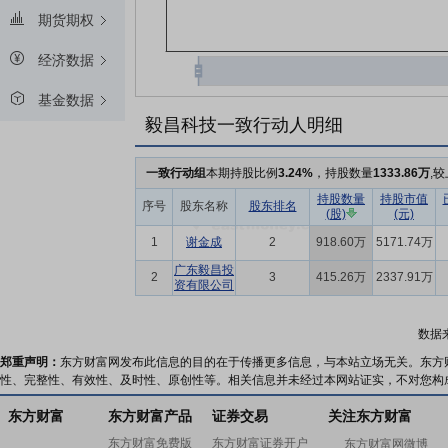
期货期权
经济数据
基金数据
毅昌科技一致行动人明细
一致行动组
本期持股比例
3.24%
，持股数量
1333.86万
,
持股数量
持股市值
序号
股东名称
股东排名
(股)
(元)
1
谢金成
2
918.60万
5171.74万
广东毅昌投
2
3
415.26万
2337.91万
资有限公司
数据
郑重声明：
东方财富网发布此信息的目的在于传播更多信息，与本站立场无关。东方
性、完整性、有效性、及时性、原创性等。相关信息并未经过本网站证实，不对您构
东方财富
东方财富产品
证券交易
关注东方财富
东方财富免费版
东方财富证券开户
东方财富网微博