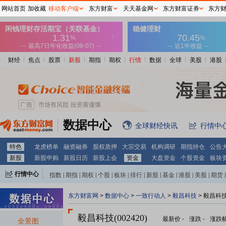
网站首页
加收藏
移动客户端
东方财富
天天基金网
东方财富证券
东方
财经
焦点
股票
新股
期指
期权
行情
数据
全球
美股
港股
数据中心
全球财经快讯
行情中
特色
龙虎榜单
融资融券
股权质押
大宗交易
机构调研
期指持仓
公告
新股
新股申购
新股日历
新股上会
资金
大盘资金
个股资金
板块
行情中心
指数
|
期指
|
期权
|
个股
|
板块
|
排行
|
新股
|
基金
|
港股
|
美股
|
期货
|
外汇
|
黄金
|
自选股
|
自选基金
东方财富网
>
数据中心
>
一致行动人
>
毅昌科技
> 毅昌科
毅昌科技(002420)
最新价
-
涨跌
-
涨跌
全景图