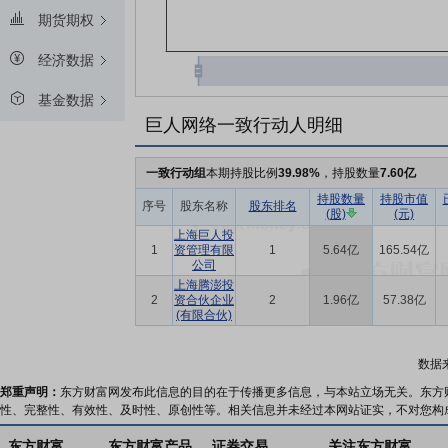
期货期权
经济数据
基金数据
巨人网络一致行动人明细
一致行动组
本期持股比例
39.98%
，持股数量
7.60亿
持股数量
持股市值
序号
股东名称
股东排名
(股)
(元)
上海巨人投
1
资管理有限
1
5.64亿
165.54亿
公司
上海腾澎投
2
资合伙企业
2
1.96亿
57.38亿
(有限合伙)
数据
郑重声明：
东方财富网发布此信息的目的在于传播更多信息，与本站立场无关。东方
性、完整性、有效性、及时性、原创性等。相关信息并未经过本网站证实，不对您构
东方财富
东方财富产品
证券交易
关注东方财富