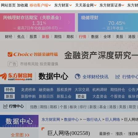
网站首页
加收藏
移动客户端
东方财富
天天基金网
东方财富证券
东方
财经
焦点
股票
新股
期指
期权
行情
数据
全球
美股
港股
数据中心
全球财经快讯
行情中
特色
龙虎榜单
融资融券
股权质押
大宗交易
机构调研
期指持仓
公告
新股
新股申购
新股日历
新股上会
资金
大盘资金
个股资金
板块
行情中心
指数
|
期指
|
期权
|
个股
|
板块
|
排行
|
新股
|
基金
|
港股
|
美股
|
期货
|
外汇
|
黄金
|
自选股
|
自选基金
东方财富网
>
数据中心
>
一致行动人
>
巨人网络
> 巨人网
巨人网络(002558)
最新价
-
涨跌
-
涨跌
全景图