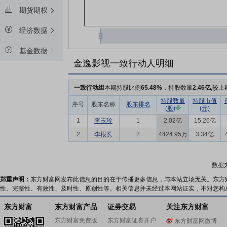
期货期权
经济数据
基金数据
金逸影视一致行动人明细
一致行动组
本期持股比例
65.48%
，持股数量
2.46亿
,较上
持股数量
持股市值
序号
股东名称
股东排名
(股)
(元)
1
李玉珍
1
2.02亿
15.26亿
2
李根长
2
4424.95万
3.34亿
数据
郑重声明：
东方财富网发布此信息的目的在于传播更多信息，与本站立场无关。东方
性、完整性、有效性、及时性、原创性等。相关信息并未经过本网站证实，不对您构
东方财富
东方财富产品
证券交易
关注东方财富
东方财富免费版
东方财富证券开户
东方财富网微博