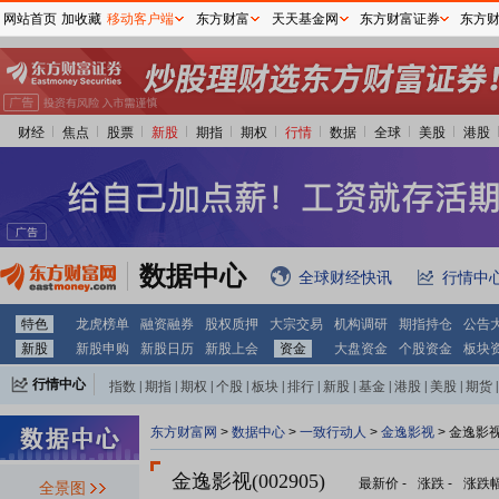
网站首页
加收藏
移动客户端
东方财富
天天基金网
东方财富证券
东方
财经
焦点
股票
新股
期指
期权
行情
数据
全球
美股
港股
数据中心
全球财经快讯
行情中
特色
龙虎榜单
融资融券
股权质押
大宗交易
机构调研
期指持仓
公告
新股
新股申购
新股日历
新股上会
资金
大盘资金
个股资金
板块
行情中心
指数
|
期指
|
期权
|
个股
|
板块
|
排行
|
新股
|
基金
|
港股
|
美股
|
期货
|
外汇
|
黄金
|
自选股
|
自选基金
东方财富网
>
数据中心
>
一致行动人
>
金逸影视
> 金逸影
金逸影视(002905)
最新价
-
涨跌
-
涨跌
全景图