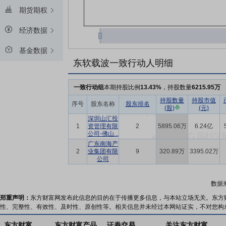
期货期权
经济数据
基金数据
东软载波一致行动人明细
一致行动组
本期持股比例
13.43%
，持股数量
6215.95万
持股数量
持股市值
序号
股东名称
股东排名
(股)
(元)
深圳山汇投
1
资管理有限
2
5895.06万
6.24亿
公司-佛山...
广东南海产
2
业集团有限
9
320.89万
3395.02万
公司
数据
郑重声明：
东方财富网发布此信息的目的在于传播更多信息，与本站立场无关。东方
性、完整性、有效性、及时性、原创性等。相关信息并未经过本网站证实，不对您构
东方财富
东方财富产品
证券交易
关注东方财富