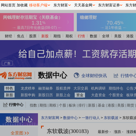
网站首页
加收藏
移动客户端
东方财富
天天基金网
东方财富证券
东方
财经
焦点
股票
新股
期指
期权
行情
数据
全球
美股
港股
数据中心
全球财经快讯
行情中
特色
龙虎榜单
融资融券
股权质押
大宗交易
机构调研
期指持仓
公告
新股
新股申购
新股日历
新股上会
资金
大盘资金
个股资金
板块
行情中心
指数
|
期指
|
期权
|
个股
|
板块
|
排行
|
新股
|
基金
|
港股
|
美股
|
期货
|
外汇
|
黄金
|
自选股
|
自选基金
东方财富网
>
数据中心
>
一致行动人
>
东软载波
> 东软载
东软载波(300183)
最新价
-
涨跌
-
涨跌
全景图