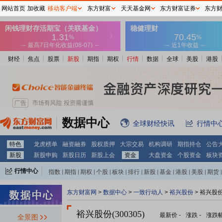
网站首页
加收藏
移动客户端
东方财富
天天基金网
东方财富证券
东方
财经
焦点
股票
新股
期指
期权
行情
数据
全球
美股
港股
数据中心
全球财经快讯
行情中
特色
龙虎榜单
融资融券
股权质押
大宗交易
机构调研
期指持仓
公告
新股
新股申购
新股日历
新股上会
资金
大盘资金
个股资金
板块
行情中心
指数
|
期指
|
期权
|
个股
|
板块
|
排行
|
新股
|
基金
|
港股
|
美股
|
期货
|
外汇
|
黄金
|
自选股
|
自选基金
东方财富网
>
数据中心
>
一致行动人
>
裕兴股份
> 裕兴股
裕兴股份(300305)
最新价
-
涨跌
-
涨跌
全景图