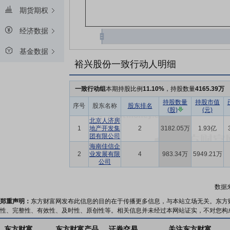
期货期权
经济数据
基金数据
裕兴股份一致行动人明细
一致行动组
本期持股比例
11.10%
，持股数量
4165.39万
持股数量
持股市值
序号
股东名称
股东排名
(股)
(元)
北京人济房
1
地产开发集
2
3182.05万
1.93亿
团有限公司
海南佳信企
2
业发展有限
4
983.34万
5949.21万
公司
数据
郑重声明：
东方财富网发布此信息的目的在于传播更多信息，与本站立场无关。东方
性、完整性、有效性、及时性、原创性等。相关信息并未经过本网站证实，不对您构
东方财富
东方财富产品
证券交易
关注东方财富