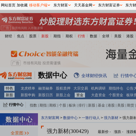
网站首页
加收藏
移动客户端
东方财富
天天基金网
东方财富证券
东方
财经
焦点
股票
新股
期指
期权
行情
数据
全球
美股
港股
数据中心
全球财经快讯
行情中
特色
龙虎榜单
融资融券
股权质押
大宗交易
机构调研
期指持仓
公告
新股
新股申购
新股日历
新股上会
资金
大盘资金
个股资金
板块
行情中心
指数
|
期指
|
期权
|
个股
|
板块
|
排行
|
新股
|
基金
|
港股
|
美股
|
期货
|
外汇
|
黄金
|
自选股
|
自选基金
东方财富网
>
数据中心
>
一致行动人
>
强力新材
> 强力新
强力新材(300429)
最新价
-
涨跌
-
涨跌
全景图