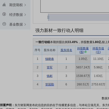
期货期权
经济数据
基金数据
强力新材一致行动人明细
一致行动组
本期持股比例
33.49%
，持股数量
1.80亿
,较上
持股数量
持股市值
序号
股东名称
股东排名
(股)
(元)
1
钱晓春
1
1.05亿
11.10亿
2
管军
2
5657.24万
5.98亿
3
钱彬
3
1538.67万
1.63亿
4
管国勤
6
260.51万
2753.63万
数据
郑重声明：
东方财富网发布此信息的目的在于传播更多信息，与本站立场无关。东方