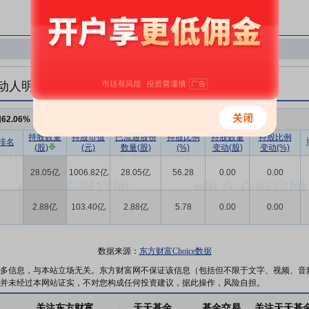
动人明细
例
62.06%
，持股数量
30.93亿
,较上期不变
持股数量
持股市值
已流通股份
持股比例
持股数量
持股比例
排名
(股)
(元)
数量(股)
(%)
变动(股)
变动(%)
28.05亿
1006.82亿
28.05亿
56.28
0.00
0.00
2.88亿
103.40亿
2.88亿
5.78
0.00
0.00
数据来源：
东方财富Choice数据
多信息，与本站立场无关。东方财富网不保证该信息（包括但不限于文字、视频、音
并未经过本网站证实，不对您构成任何投资建议，据此操作，风险自担。
关注东方财富
天天基金
基金交易
关注天天基