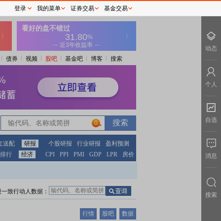
登录
我的菜单
证券交易
基金交易
动态
债券
视频
股吧
基金吧
博客
搜索
个人
自选
0
红送配
研报
个股研报
行业研报
盈利预测
排行
经济
CPI
PPI
PMI
GDP
LPR
房价
消息
股一致行动人数据：
搜索
行情
股吧
数据