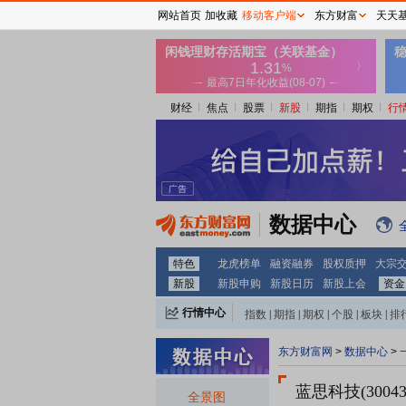
网站首页
加收藏
移动客户端
东方财富
天天
财经
焦点
股票
新股
期指
期权
行
数据中心
特色
龙虎榜单
融资融券
股权质押
大宗
新股
新股申购
新股日历
新股上会
资金
行情中心
指数
|
期指
|
期权
|
个股
|
板块
|
排
东方财富网
>
数据中心
>
蓝思科技(30043
全景图