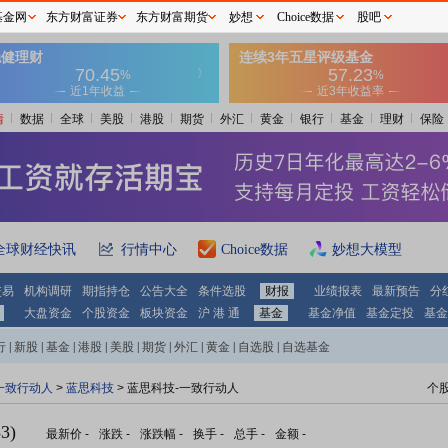
基金网
东方财富证券
东方财富期货
妙想
Choice数据
股吧
情
数据
全球
美股
港股
期货
外汇
黄金
银行
基金
理财
保险
全球财经快讯
行情中心
Choice数据
妙想大模型
交易
机构调研
期指持仓
公告大全
条件选股
财报
业绩报表
最新预告
分
大盘资金
个股资金
板块资金
沪 港 通
基金
基金净值
基金定投
基金
行
|
新股
|
基金
|
港股
|
美股
|
期货
|
外汇
|
黄金
|
自选股
|
自选基金
一致行动人
>
蓝思科技
> 蓝思科技-一致行动人
个
3)
最新价
-
涨跌
-
涨跌幅
-
换手
-
总手
-
金额
-