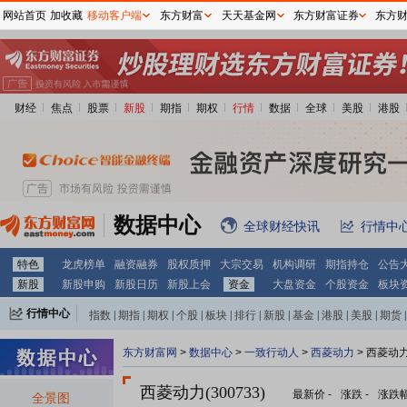
网站首页
加收藏
移动客户端
东方财富
天天基金网
东方财富证券
东方
财经
焦点
股票
新股
期指
期权
行情
数据
全球
美股
港股
数据中心
全球财经快讯
行情中
特色
龙虎榜单
融资融券
股权质押
大宗交易
机构调研
期指持仓
公告
新股
新股申购
新股日历
新股上会
资金
大盘资金
个股资金
板块
行情中心
指数
|
期指
|
期权
|
个股
|
板块
|
排行
|
新股
|
基金
|
港股
|
美股
|
期货
|
外汇
|
黄金
|
自选股
|
自选基金
东方财富网
>
数据中心
>
一致行动人
>
西菱动力
> 西菱动
西菱动力(300733)
最新价
-
涨跌
-
涨跌
全景图