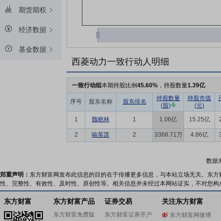
期货期权
经济数据
基金数据
西菱动力一致行动人明细
一致行动组
本期持股比例
45.60%
，持股数量
1.39亿
持股数量
持股市值
序号
股东名称
股东排名
(股)
(元)
1
魏晓林
1
1.06亿
15.25亿
2
喻英莲
2
3368.71万
4.86亿
数据
郑重声明：
东方财富网发布此信息的目的在于传播更多信息，与本站立场无关。东方
性、完整性、有效性、及时性、原创性等。相关信息并未经过本网站证实，不对您构
东方财富
东方财富产品
证券交易
关注东方财富
东方财富免费版
东方财富证券开户
东方财富网微博