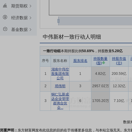
期货期权
经济数据
基金数据
中伟新材一致行动人明细
一致行动组
本期持股比例
50.69%
，持股数量
5.28亿
持股数量
持股市值
序号
股东名称
股东排名
(股)
(元)
湖南中伟控
1
股集团有限
1
4.82亿
200.59亿
公司
2
邓伟明
3
2957.02万
12.32亿
铜仁弘新成
达企业管理
3
6
1705.20万
7.10亿
咨询合伙
企...
数据
郑重声明：
东方财富网发布此信息的目的在于传播更多信息，与本站立场无关。东方