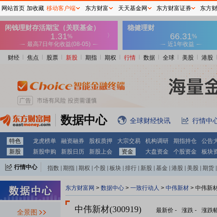
网站首页
加收藏
移动客户端
东方财富
天天基金网
东方财富证券
东方
财经
焦点
股票
新股
期指
期权
行情
数据
全球
美股
港股
数据中心
全球财经快讯
行情中
特色
龙虎榜单
融资融券
股权质押
大宗交易
机构调研
期指持仓
公告
新股
新股申购
新股日历
新股上会
资金
大盘资金
个股资金
板块
行情中心
指数
|
期指
|
期权
|
个股
|
板块
|
排行
|
新股
|
基金
|
港股
|
美股
|
期货
|
外汇
|
黄金
|
自选股
|
自选基金
东方财富网
>
数据中心
>
一致行动人
>
中伟新材
> 中伟新
中伟新材(300919)
最新价
-
涨跌
-
涨跌
全景图