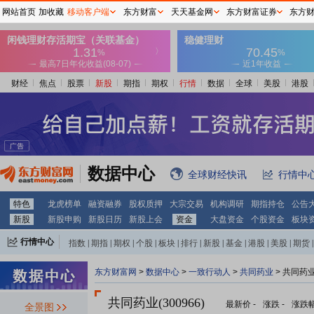
网站首页
加收藏
移动客户端
东方财富
天天基金网
东方财富证券
东方
财经
焦点
股票
新股
期指
期权
行情
数据
全球
美股
港股
数据中心
全球财经快讯
行情中
特色
龙虎榜单
融资融券
股权质押
大宗交易
机构调研
期指持仓
公告
新股
新股申购
新股日历
新股上会
资金
大盘资金
个股资金
板块
行情中心
指数
|
期指
|
期权
|
个股
|
板块
|
排行
|
新股
|
基金
|
港股
|
美股
|
期货
|
外汇
|
黄金
|
自选股
|
自选基金
东方财富网
>
数据中心
>
一致行动人
>
共同药业
> 共同药
共同药业(300966)
最新价
-
涨跌
-
涨跌
全景图