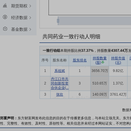
期货期权
经济数据
基金数据
共同药业一致行动人明细
一致行动组
本期持股比例
37.37%
，持股数量
4307.44万
,
持股数量
持股市值
序号
股东名称
股东排名
(股)
(元)
1
系祖斌
1
3656.70万
9.82亿
丹江口市共
2
同创新投资
3
510.65万
1.37亿
合伙企业(...
3
张欣
6
140.09万
3761.42万
数据
郑重声明：
东方财富网发布此信息的目的在于传播更多信息，与本站立场无关。东方
性、完整性、有效性、及时性、原创性等。相关信息并未经过本网站证实，不对您构