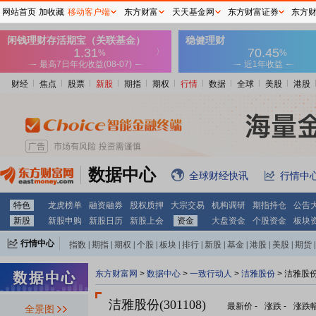
网站首页
加收藏
移动客户端
东方财富
天天基金网
东方财富证券
东方
财经
焦点
股票
新股
期指
期权
行情
数据
全球
美股
港股
数据中心
全球财经快讯
行情中
特色
龙虎榜单
融资融券
股权质押
大宗交易
机构调研
期指持仓
公告
新股
新股申购
新股日历
新股上会
资金
大盘资金
个股资金
板块
行情中心
指数
|
期指
|
期权
|
个股
|
板块
|
排行
|
新股
|
基金
|
港股
|
美股
|
期货
|
外汇
|
黄金
|
自选股
|
自选基金
东方财富网
>
数据中心
>
一致行动人
>
洁雅股份
> 洁雅股
洁雅股份(301108)
最新价
-
涨跌
-
涨跌
全景图