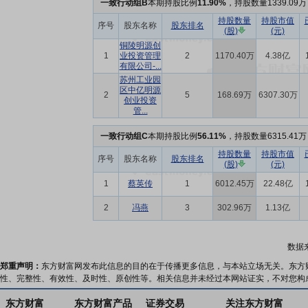
一致行动组B
本期持股比例
11.90%
，持股数量1339.09万
持股数量
持股市值
序号
股东名称
股东排名
(股)
(元)
铜陵明源创
1
业投资管理
2
1170.40万
4.38亿
有限公司-...
苏州工业园
区中亿明源
2
5
168.69万
6307.30万
创业投资
管...
一致行动组C
本期持股比例
56.11%
，持股数量6315.41万
持股数量
持股市值
序号
股东名称
股东排名
(股)
(元)
1
蔡英传
1
6012.45万
22.48亿
2
冯燕
3
302.96万
1.13亿
数据
郑重声明：
东方财富网发布此信息的目的在于传播更多信息，与本站立场无关。东方
性、完整性、有效性、及时性、原创性等。相关信息并未经过本网站证实，不对您构
东方财富
东方财富产品
证券交易
关注东方财富