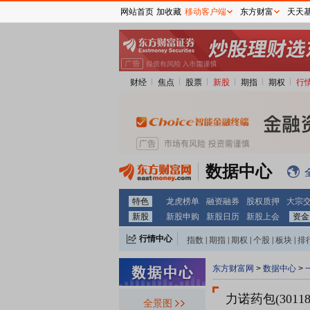
网站首页
加收藏
移动客户端
东方财富
天天
财经
焦点
股票
新股
期指
期权
行
数据中心
特色
龙虎榜单
融资融券
股权质押
大宗
新股
新股申购
新股日历
新股上会
资金
行情中心
指数
|
期指
|
期权
|
个股
|
板块
|
排
东方财富网
>
数据中心
>
力诺药包(30118
全景图