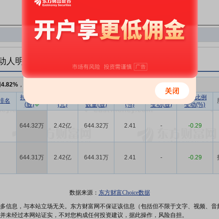
动人明细
例
4.82%
，持股数量
1288.63万
持股数量
持股市值
已流通股份
持股比例
持股数量
持股比例
排名
(股)
(元)
数量(股)
(%)
变动(股)
变动(%)
644.32万
2.42亿
644.32万
2.41
-
-0.29
644.31万
2.42亿
644.31万
2.41
-
-0.29
数据来源：
东方财富Choice数据
多信息，与本站立场无关。东方财富网不保证该信息（包括但不限于文字、视频、音
并未经过本网站证实，不对您构成任何投资建议，据此操作，风险自担。