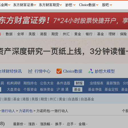
基金网
东方财富证券
东方财富期货
妙想
Choice数据
股吧
情
数据
全球
美股
港股
期货
外汇
黄金
银行
基金
理财
保险
全球财经快讯
行情中心
Choice数据
妙想大模型
交易
机构调研
期指持仓
公告大全
条件选股
财报
业绩报表
最新预告
分
大盘资金
个股资金
板块资金
沪 港 通
基金
基金净值
基金定投
基金
行
|
新股
|
基金
|
港股
|
美股
|
期货
|
外汇
|
黄金
|
自选股
|
自选基金
一致行动人
>
力诺药包
> 力诺药包-一致行动人
个
8)
最新价
-
涨跌
-
涨跌幅
-
换手
-
总手
-
金额
-