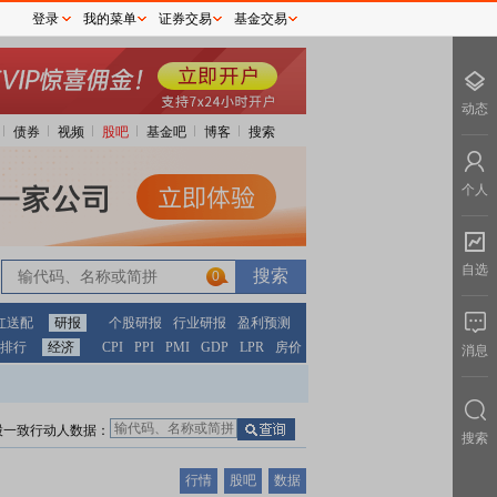
登录
我的菜单
证券交易
基金交易
动态
债券
视频
股吧
基金吧
博客
搜索
个人
自选
0
红送配
研报
个股研报
行业研报
盈利预测
排行
经济
CPI
PPI
PMI
GDP
LPR
房价
消息
股一致行动人数据：
搜索
行情
股吧
数据