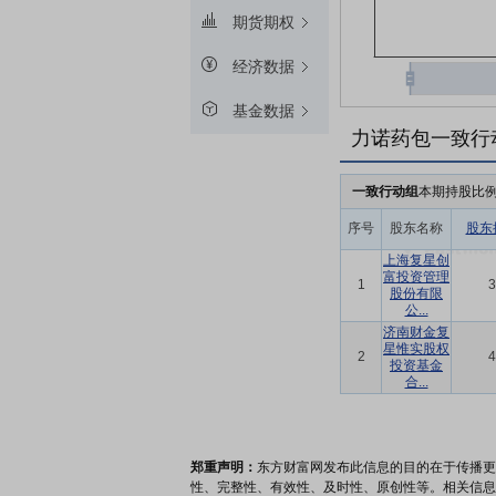
期货期权
经济数据
基金数据
力诺药包一致行
一致行动组
本期持股比
序号
股东名称
股东
上海复星创
富投资管理
1
3
股份有限
公...
济南财金复
星惟实股权
2
4
投资基金
合...
郑重声明：
东方财富网发布此信息的目的在于传播更
性、完整性、有效性、及时性、原创性等。相关信息