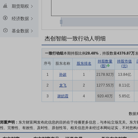
期货期权
经济数据
基金数据
杰创智能一致行动人明细
一致行动组
本期持股比例
28.48%
，持股数量
4376.87万
,
持股数量
持股市值
序号
股东名称
股东排名
(股)
(元)
1
孙超
1
2178.92万
13.84亿
2
龙飞
2
1277.55万
8.11亿
3
谢皑霞
4
920.40万
5.85亿
数据
郑重声明：
东方财富网发布此信息的目的在于传播更多信息，与本站立场无关。东方
性、完整性、有效性、及时性、原创性等。相关信息并未经过本网站证实，不对您构