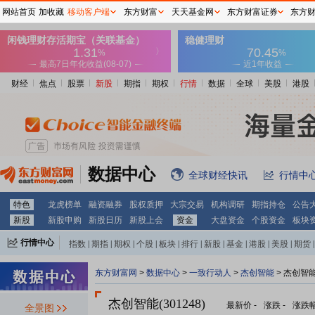
网站首页
加收藏
移动客户端
东方财富
天天基金网
东方财富证券
东方
财经
焦点
股票
新股
期指
期权
行情
数据
全球
美股
港股
数据中心
全球财经快讯
行情中
特色
龙虎榜单
融资融券
股权质押
大宗交易
机构调研
期指持仓
公告
新股
新股申购
新股日历
新股上会
资金
大盘资金
个股资金
板块
行情中心
指数
|
期指
|
期权
|
个股
|
板块
|
排行
|
新股
|
基金
|
港股
|
美股
|
期货
|
外汇
|
黄金
|
自选股
|
自选基金
东方财富网
>
数据中心
>
一致行动人
>
杰创智能
> 杰创智
杰创智能(301248)
最新价
-
涨跌
-
涨跌
全景图