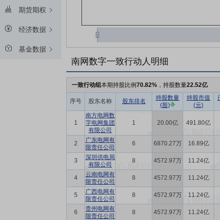
期货期权
经济数据
基金数据
南网数字一致行动人明细
一致行动组
本期持股比例
70.82%
，持股数量
22.52亿
持股数量
持股市值
序号
股东名称
股东排名
(股)
(元)
南方电网数
1
字电网集团
1
20.00亿
491.80亿
有限公司
广东电网有
2
6
6870.27万
16.89亿
限责任公司
深圳供电局
3
8
4572.97万
11.24亿
有限公司
云南电网有
4
8
4572.97万
11.24亿
限责任公司
广西电网有
5
8
4572.97万
11.24亿
限责任公司
贵州电网有
6
8
4572.97万
11.24亿
限责任公司