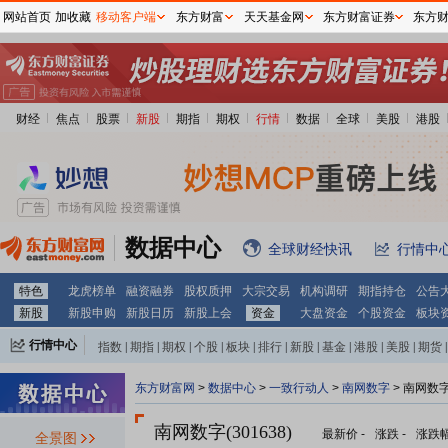
网站首页
加收藏
移动客户端
东方财富
天天基金网
东方财富证券
东方
财经
焦点
股票
新股
期指
期权
行情
数据
全球
美股
港股
数据中心
全球财经快讯
行情中
特色
龙虎榜单
融资融券
股权质押
大宗交易
机构调研
期指持仓
公告
新股
新股申购
新股日历
新股上会
资金
大盘资金
个股资金
板块
行情中心
指数
|
期指
|
期权
|
个股
|
板块
|
排行
|
新股
|
基金
|
港股
|
美股
|
期货
|
外汇
|
黄金
|
自选股
|
自选基金
东方财富网
>
数据中心
>
一致行动人
>
南网数字
> 南网数
南网数字(301638)
最新价
-
涨跌
-
涨跌
全景图