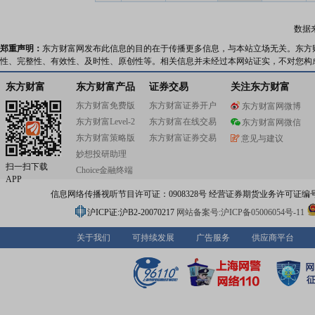
数据
郑重声明：
东方财富网发布此信息的目的在于传播更多信息，与本站立场无关。东方
性、完整性、有效性、及时性、原创性等。相关信息并未经过本网站证实，不对您构
东方财富
东方财富产品
证券交易
关注东方财富
东方财富免费版
东方财富证券开户
东方财富网微博
东方财富Level-2
东方财富在线交易
东方财富网微信
东方财富策略版
东方财富证券交易
意见与建议
妙想投研助理
扫一扫下载
Choice金融终端
APP
信息网络传播视听节目许可证：0908328号 经营证券期货业务许可证编号：91310
沪ICP证:沪B2-20070217
网站备案号:沪ICP备05006054号-11
关于我们
可持续发展
广告服务
供应商平台