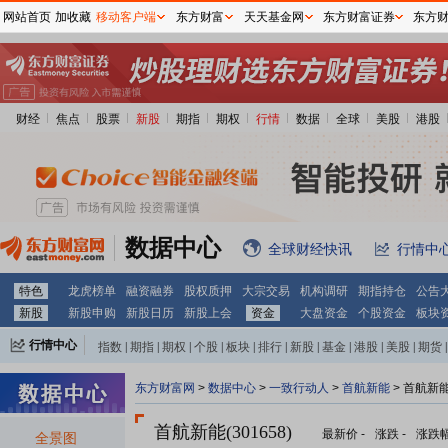
网站首页
加收藏
移动客户端
东方财富
天天基金网
东方财富证券
东方
财经
焦点
股票
新股
期指
期权
行情
数据
全球
美股
港股
数据中心
全球财经快讯
行情中
特色
龙虎榜单
融资融券
股权质押
大宗交易
机构调研
期指持仓
公告
新股
新股申购
新股日历
新股上会
资金
大盘资金
个股资金
板块
行情中心
指数
|
期指
|
期权
|
个股
|
板块
|
排行
|
新股
|
基金
|
港股
|
美股
|
期货
|
外汇
|
黄金
|
自选股
|
自选基金
东方财富网
>
数据中心
>
一致行动人
>
首航新能
> 首航新
首航新能(301658)
最新价
-
涨跌
-
涨跌
全景图