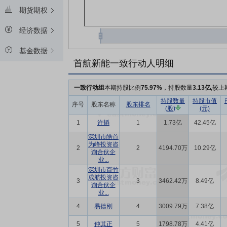
期货期权
经济数据
基金数据
首航新能一致行动人明细
一致行动组
本期持股比例
75.97%
，持股数量
3.13亿
,较上
持股数量
持股市值
序号
股东名称
股东排名
(股)
(元)
1
许韬
1
1.73亿
42.45亿
深圳市皓首
为峰投资咨
2
2
4194.70万
10.29亿
询合伙企
业...
深圳市百竹
成航投资咨
3
3
3462.42万
8.49亿
询合伙企
业...
4
易德刚
4
3009.79万
7.38亿
5
仲其正
5
1798.78万
4.41亿