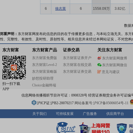
6
徐志英
6
1558.09万
3.82亿
数据
郑重声明：
东方财富网发布此信息的目的在于传播更多信息，与本站立场无关。东方
性、完整性、有效性、及时性、原创性等。相关信息并未经过本网站证实，不对您构
东方财富
东方财富产品
证券交易
关注东方财富
东方财富免费版
东方财富证券开户
东方财富网微博
东方财富Level-2
东方财富在线交易
东方财富网微信
东方财富策略版
东方财富证券交易
意见与建议
妙想投研助理
扫一扫下载
Choice金融终端
APP
信息网络传播视听节目许可证：0908328号 经营证券期货业务许可证编号：91310
沪ICP证:沪B2-20070217
网站备案号:沪ICP备05006054号-11
关于我们
可持续发展
广告服务
供应商平台