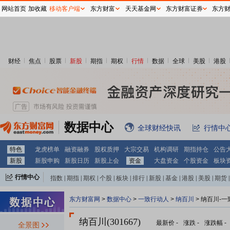
网站首页
加收藏
移动客户端
东方财富
天天基金网
东方财富证券
东方
财经
焦点
股票
新股
期指
期权
行情
数据
全球
美股
港股
数据中心
全球财经快讯
行情中
特色
龙虎榜单
融资融券
股权质押
大宗交易
机构调研
期指持仓
公告
新股
新股申购
新股日历
新股上会
资金
大盘资金
个股资金
板块
行情中心
指数
|
期指
|
期权
|
个股
|
板块
|
排行
|
新股
|
基金
|
港股
|
美股
|
期货
|
外汇
|
黄金
|
自选股
|
自选基金
东方财富网
>
数据中心
>
一致行动人
>
纳百川
> 纳百川-
纳百川(301667)
最新价
-
涨跌
-
涨跌幅
-
全景图