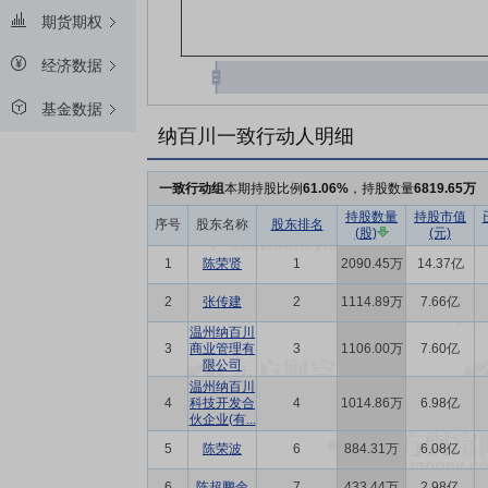
期货期权
经济数据
基金数据
纳百川一致行动人明细
一致行动组
本期持股比例
61.06%
，持股数量
6819.65万
持股数量
持股市值
序号
股东名称
股东排名
(股)
(元)
1
陈荣贤
1
2090.45万
14.37亿
2
张传建
2
1114.89万
7.66亿
温州纳百川
3
商业管理有
3
1106.00万
7.60亿
限公司
温州纳百川
4
科技开发合
4
1014.86万
6.98亿
伙企业(有...
5
陈荣波
6
884.31万
6.08亿
6
陈超鹏余
7
433.44万
2.98亿