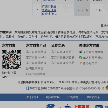
广州市鹏睿
7
资本管理合
10
175.70万
1.21亿
伙企业(有...
数据
郑重声明：
东方财富网发布此信息的目的在于传播更多信息，与本站立场无关。东方
性、完整性、有效性、及时性、原创性等。相关信息并未经过本网站证实，不对您构
东方财富
东方财富产品
证券交易
关注东方财富
东方财富免费版
东方财富证券开户
东方财富网微博
东方财富Level-2
东方财富在线交易
东方财富网微信
东方财富策略版
东方财富证券交易
意见与建议
妙想投研助理
扫一扫下载
Choice金融终端
APP
信息网络传播视听节目许可证：0908328号 经营证券期货业务许可证编号：91310
沪ICP证:沪B2-20070217
网站备案号:沪ICP备05006054号-11
关于我们
可持续发展
广告服务
供应商平台