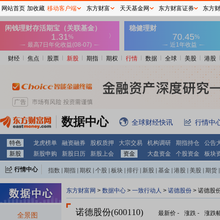
网站首页
加收藏
移动客户端
东方财富
天天基金网
东方财富证券
东方
财经
焦点
股票
新股
期指
期权
行情
数据
全球
美股
港股
数据中心
全球财经快讯
行情中
特色
龙虎榜单
融资融券
股权质押
大宗交易
机构调研
期指持仓
公告
新股
新股申购
新股日历
新股上会
资金
大盘资金
个股资金
板块
行情中心
指数
|
期指
|
期权
|
个股
|
板块
|
排行
|
新股
|
基金
|
港股
|
美股
|
期货
|
外汇
|
黄金
|
自选股
|
自选基金
东方财富网
>
数据中心
>
一致行动人
>
诺德股份
> 诺德股
诺德股份(600110)
最新价
-
涨跌
-
涨跌
全景图