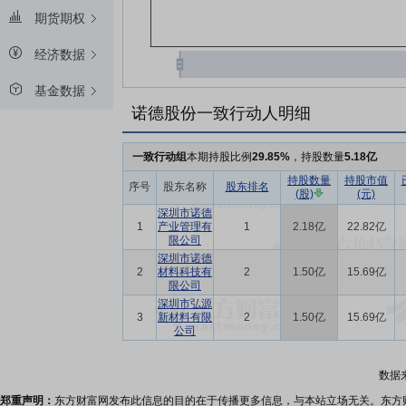
期货期权
经济数据
基金数据
诺德股份一致行动人明细
一致行动组
本期持股比例
29.85%
，持股数量
5.18亿
持股数量
持股市值
序号
股东名称
股东排名
(股)
(元)
深圳市诺德
1
产业管理有
1
2.18亿
22.82亿
限公司
深圳市诺德
2
材料科技有
2
1.50亿
15.69亿
限公司
深圳市弘源
3
新材料有限
2
1.50亿
15.69亿
公司
数据
郑重声明：
东方财富网发布此信息的目的在于传播更多信息，与本站立场无关。东方