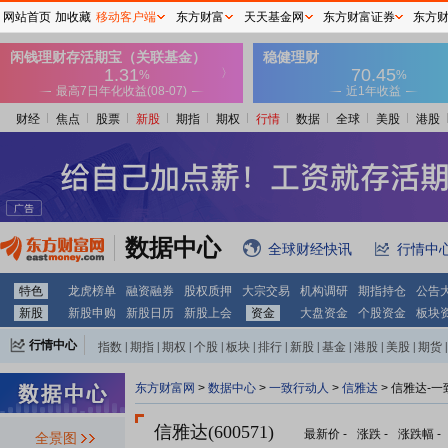
网站首页
加收藏
移动客户端
东方财富
天天基金网
东方财富证券
东方
财经
焦点
股票
新股
期指
期权
行情
数据
全球
美股
港股
数据中心
全球财经快讯
行情中
特色
龙虎榜单
融资融券
股权质押
大宗交易
机构调研
期指持仓
公告
新股
新股申购
新股日历
新股上会
资金
大盘资金
个股资金
板块
行情中心
指数
|
期指
|
期权
|
个股
|
板块
|
排行
|
新股
|
基金
|
港股
|
美股
|
期货
|
外汇
|
黄金
|
自选股
|
自选基金
东方财富网
>
数据中心
>
一致行动人
>
信雅达
> 信雅达-
信雅达(600571)
最新价
-
涨跌
-
涨跌幅
-
全景图