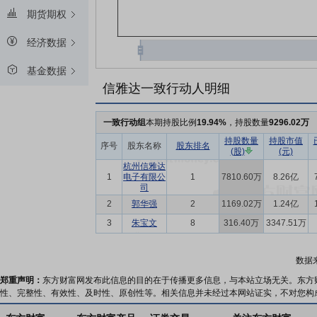
期货期权
经济数据
基金数据
信雅达一致行动人明细
一致行动组
本期持股比例
19.94%
，持股数量
9296.02万
持股数量
持股市值
序号
股东名称
股东排名
(股)
(元)
杭州信雅达
1
电子有限公
1
7810.60万
8.26亿
司
2
郭华强
2
1169.02万
1.24亿
3
朱宝文
8
316.40万
3347.51万
数据
郑重声明：
东方财富网发布此信息的目的在于传播更多信息，与本站立场无关。东方
性、完整性、有效性、及时性、原创性等。相关信息并未经过本网站证实，不对您构