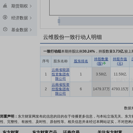
期货期权
经济数据
基金数据
云维股份一致行动人明细
一致行动组
本期持股比例
30.24%
，持股数量
3.73亿
,较上
持股数量
持股市值
序号
股东名称
股东排名
(股)
(元)
云南省能源
1
投资集团有
1
3.58亿
11.59亿
限公司
云南省投资
2
控股集团有
6
1479.37万
4793.15万
限公司
数据
郑重声明：
东方财富网发布此信息的目的在于传播更多信息，与本站立场无关。东方
性、完整性、有效性、及时性、原创性等。相关信息并未经过本网站证实，不对您构
东方财富
东方财富产品
证券交易
关注东方财富