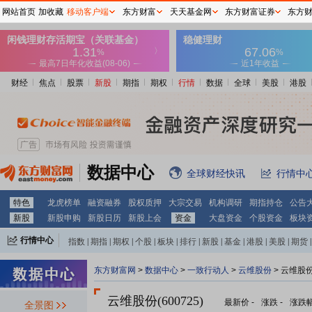
网站首页
加收藏
移动客户端
东方财富
天天基金网
东方财富证券
东方
财经
焦点
股票
新股
期指
期权
行情
数据
全球
美股
港股
数据中心
全球财经快讯
行情中
特色
龙虎榜单
融资融券
股权质押
大宗交易
机构调研
期指持仓
公告
新股
新股申购
新股日历
新股上会
资金
大盘资金
个股资金
板块
行情中心
指数
|
期指
|
期权
|
个股
|
板块
|
排行
|
新股
|
基金
|
港股
|
美股
|
期货
|
外汇
|
黄金
|
自选股
|
自选基金
东方财富网
>
数据中心
>
一致行动人
>
云维股份
> 云维股
云维股份(600725)
最新价
-
涨跌
-
涨跌
全景图